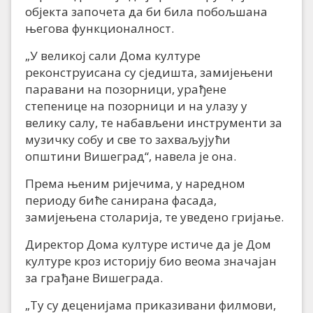
објекта започета да би била побољшана
његова функционалност.
„У великој сали Дома културе
реконструисана су сједишта, замијењени
паравани на позорници, урађене
степенице на позорници и на улазу у
велику салу, те набављени инструменти за
музичку собу и све то захваљујући
општини Вишеград“, навела је она.
Према њеним ријечима, у наредном
периоду биће санирана фасада,
замијењена столарија, те уведено гријање.
Директор Дома културе истиче да је Дом
културе кроз историју био веома значајан
за грађане Вишеграда.
„Ту су деценијама приказивани филмови,