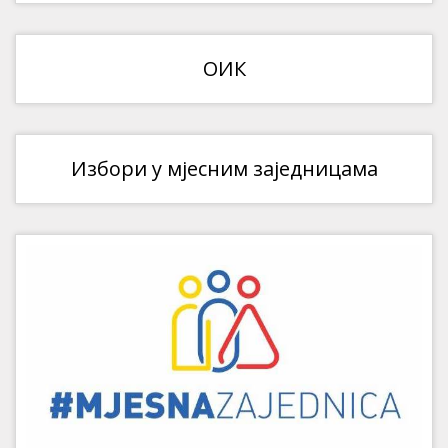
ОИК
Избори у мјесним заједницама