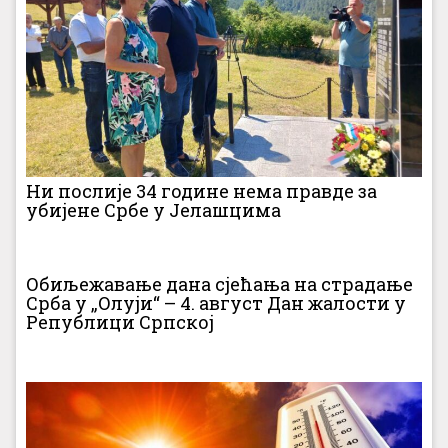
Ни послије 34 године нема правде за
убијене Србе у Јелашцима
Обиљежавање дана сјећања на страдање
Срба у „Олуји“ – 4. август Дан жалости у
Републици Српској