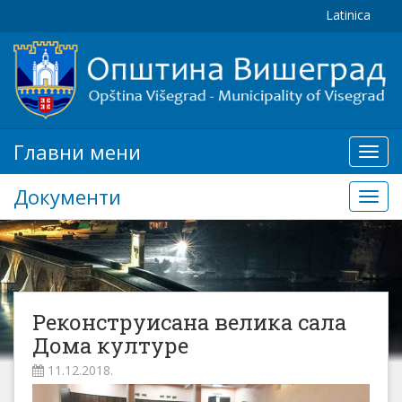
Latinica
Главни мени
Глав
мени
Документи
Доку
Реконструисана велика сала
Дома културе
11.12.2018.