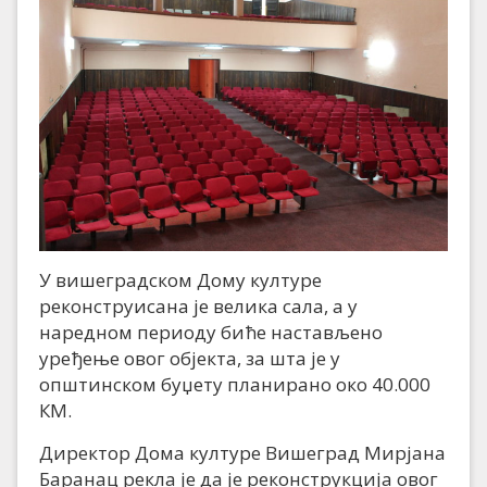
У вишеградском Дому културе
реконструисана је велика сала, а у
наредном периоду биће настављено
уређење овог објекта, за шта је у
општинском буџету планирано око 40.000
КМ.
Директор Дома културе Вишеград Мирјана
Баранац рекла је да је реконструкција овог