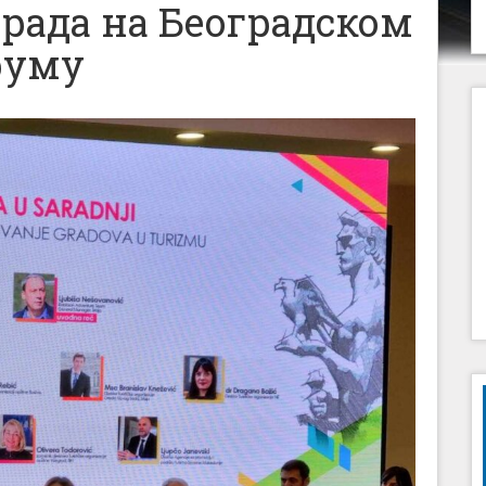
рада на Београдском
руму