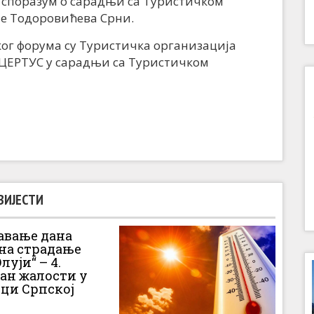
 и споразум о сарадњи са Туристичком
је Тодоровићева Срни.
ог форума су Туристичка организација
а ЦЕРТУС у сарадњи са Туристичком
ВИЈЕСТИ
вање дана
 на страдање
луји“ – 4.
Дан жалости у
ци Српској