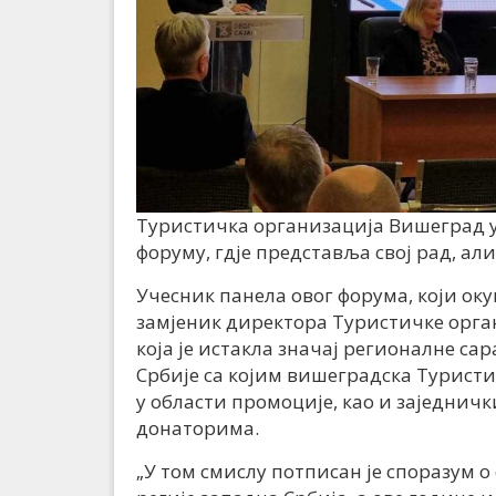
Туристичка организација Вишеград у
форуму, гдје представља свој рад, ал
Учесник панела овог форума, који оку
замјеник директора Туристичке орг
која је истакла значај регионалне са
Србије са којим вишеградска Туристи
у области промоције, као и заједни
донаторима.
„У том смислу потписан је споразум