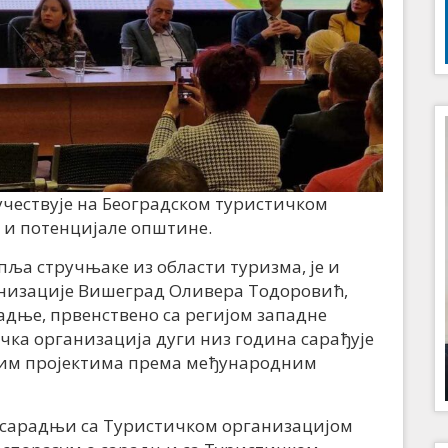
чествује на Београдском туристичком
и и потенцијале општине.
пља стручњаке из области туризма, је и
анизације Вишеград Оливера Тодоровић,
радње, првенствено са регијом западне
чка организација дуги низ година сарађује
чким пројектима према међународним
 о сарадњи са Туристичком организацијом