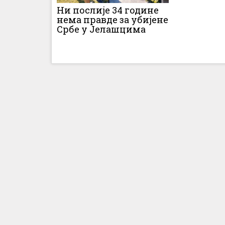
Ни послије 34 године
нема правде за убијене
Србе у Јелашцима