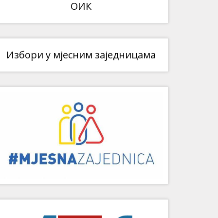
ОИК
Избори у мјесним заједницама