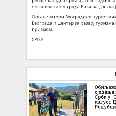
регије западна Србија, а ове године
организацијом града Ваљева“, рекла 
Организатори Београдског туристичк
Београда и Центар за развој туризм
призмом.
СРНА
Обиљежа
сјећања
Срба у „О
август 
Републи