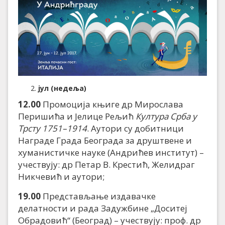
јул (недеља)
12.00
Промоција књиге др Мирослава
Перишића и Јелице Рељић
Култура Срба у
Трсту 1751–1914
. Аутори су добитници
Награде Града Београда за друштвене и
хуманистичке науке (Андрићев институт) –
учествују: др Петар В. Крестић, Желидраг
Никчевић и аутори;
19.00
Представљање издавачке
делатности и рада Задужбине „Доситеј
Обрадовић“ (Београд) – учествују: проф. др