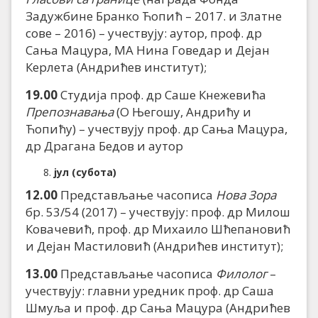
Задужбине Бранко Ћопић – 2017. и Златне
сове – 2016) – учествују: аутор, проф. др
Сања Мацура, МА Нина Говедар и Дејан
Керлета (Андрићев институт);
19.00
Студија проф. др Саше Кнежевића
Препознавања
(О Његошу, Андрићу и
Ћопићу) – учествују проф. др Сања Мацура,
др Драгана Бедов и аутор
јул (субота)
12.00
Представљање часописа
Нова Зора
бр. 53/54 (2017) – учествују: проф. др Милош
Ковачевић, проф. др Михаило Шћепановић
и Дејан Мастиловић (Андрићев институт);
13.00
Представљање часописа
Филолог
–
учествују: главни уредник проф. др Саша
Шмуља и проф. др Сања Мацура (Андрићев