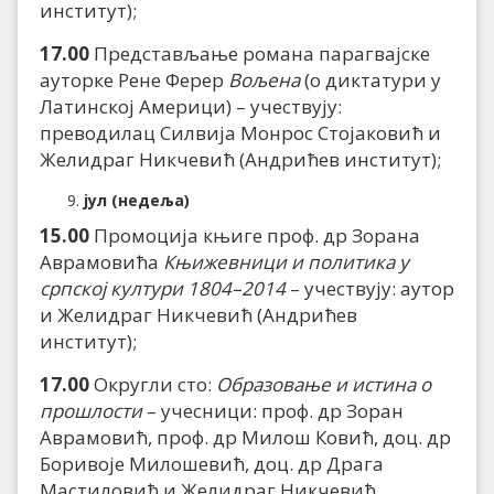
институт);
17.00
Представљање романа парагвајске
ауторке Рене Ферер
Вољена
(о диктатури у
Латинској Америци) – учествују:
преводилац Силвија Монрос Стојаковић и
Желидраг Никчевић (Андрићев институт);
јул (недеља)
15.00
Промоција књиге проф. др Зорана
Аврамовића
Књижевници и политика у
српској култури 1804–2014
– учествују: аутор
и Желидраг Никчевић (Андрићев
институт);
17.00
Округли сто:
Образовање и истина о
прошлости
– учесници: проф. др Зоран
Аврамовић, проф. др Милош Ковић, доц. др
Боривоје Милошевић, доц. др Драга
Мастиловић и Желидраг Никчевић