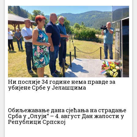
Ни послије 34 године нема правде за
убијене Србе у Јелашцима
Обиљежавање дана сјећања на страдање
Срба у „Олуји“ – 4. август Дан жалости у
Републици Српској