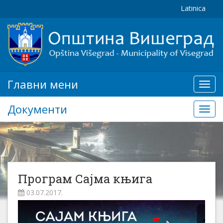
Latinica
Главни мени
Глав
мени
Документи
Доку
Програм Сајма књига
03.07.2017.