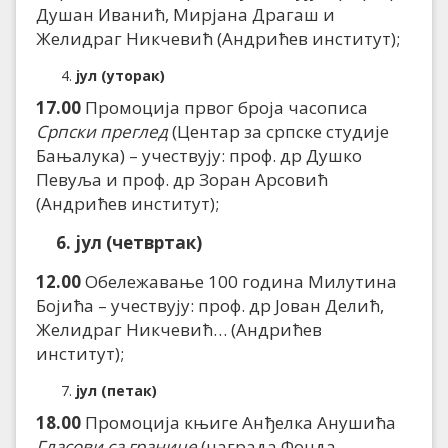
Душан Иванић, Мирјана Драгаш и
Желидраг Никчевић (Андрићев институт);
јул (уторак)
17.00
Промоција првог броја часописа
Српски преглед
(Центар за српске студије
Бањалука) – учествују: проф. др Душко
Певуља и проф. др Зоран Арсовић
(Андрићев институт);
6. јул (четвртак)
12.00
Обележавање 100 година Милутина
Бојића – учествују: проф. др Јован Делић,
Желидраг Никчевић… (Андрићев
институт);
јул (петак)
18.00
Промоција књиге Анђелка Анушића
Гласови са границе
(награда Фонда