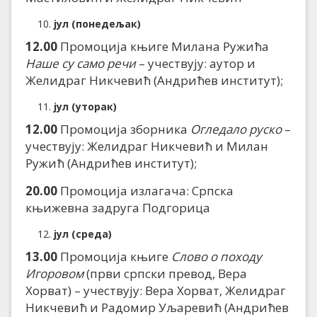
јул (понедељак)
12.00
Промоција књиге Милана Ружића
Наше су само речи
– учествују: аутор и
Желидраг Никчевић (Андрићев институт);
јул (уторак)
12.00
Промоција зборника
Огледало руско
–
учествују: Желидраг Никчевић и Милан
Ружић (Андрићев институт);
20.00
Промоција излагача: Српска
књижевна задруга Подгорица
јул (среда)
13.00
Промоција књиге
Слово о походу
Игоровом
(први српски превод, Вера
Хорват) – учествују: Вера Хорват, Желидраг
Никчевић и Радомир Уљаревић (Андрићев