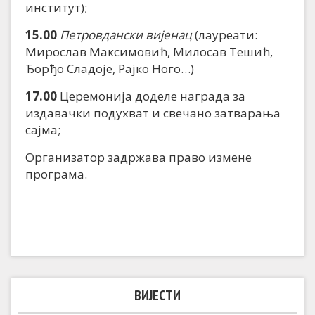
институт);
15.00
Петровдански вијенац
(лауреати:
Мирослав Максимовић, Милосав Тешић,
Ђорђо Сладоје, Рајко Ного…)
17.00
Церемонија доделе награда за
издавачки подухват и свечано затварања
сајма;
Организатор задржава право измене
програма.
ВИЈЕСТИ