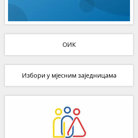
ОИК
Избори у мјесним заједницама