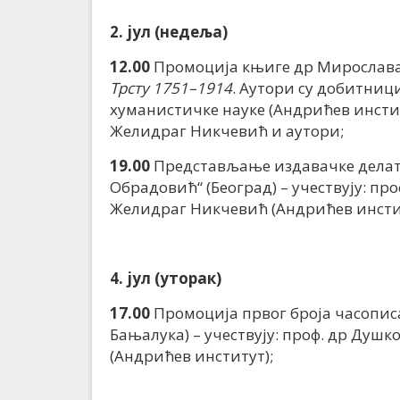
2. јул (недеља)
12.00
Промоција књиге др Мирослав
Трсту 1751–1914
. Аутори су добитниц
хуманистичке науке (Андрићев институ
Желидраг Никчевић и аутори;
19.00
Представљање издавачке делат
Обрадовић“ (Београд) – учествују: п
Желидраг Никчевић (Андрићев инсти
4. јул (уторак)
17.00
Промоција првог броја часопи
Бањалука) – учествују: проф. др Душк
(Андрићев институт);