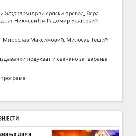
ду Игоровом
(први српски превод, Вера
елидраг Никчевић и Радомир Уљаревић
: Мирослав Максимовић, Милосав Тешић,
издавачки подухват и свечано затварања
 програма
ВИЈЕСТИ
вање дана