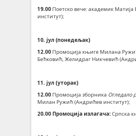
19.00
Поетско вече: академик Матија
институт);
10. јул (понедељак)
12.00
Промоција књиге Милана Руж
Бећковић, Желидраг Никчевић (Андри
11. јул (уторак)
12.00
Промоција зборника
Огледало 
Милан Ружић (Андрићев институт);
20.00 Промоција излагача:
Српска к