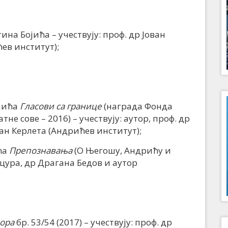
а Бојића – учествују: проф. др Јован
ев институт);
шића
Гласови са границе
(награда Фонда
не сове – 2016) – учествују: аутор, проф. др
н Керлета (Андрићев институт);
ћа
Препознавања
(О Његошу, Андрићу и
цура, др Драгана Бедов и аутор
ора
бр. 53/54 (2017) – учествују: проф. др