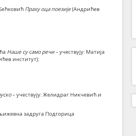
 Бећковић
Праху оца поезије
(Андрићев
ића
Наше су само речи
– учествују: Матија
ћев институт);
руско
– учествују: Желидраг Никчевић и
њижевна задруга Подгорица