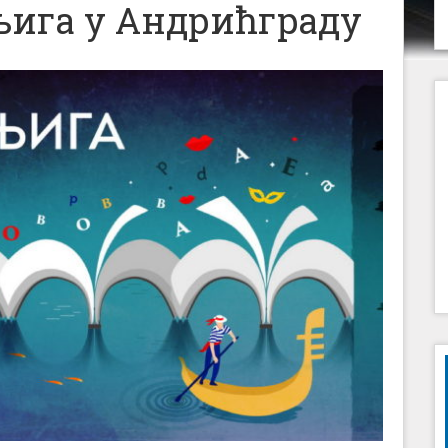
њига у Андрићграду