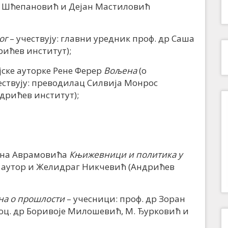
 Шћепановић и Дејан Мастиловић
ог
– учествују: главни уредник проф. др Саша
ићев институт);
ске ауторке Рене Ферер
Вољена
(о
ествују: преводилац Силвија Монрос
дрићев институт);
ана Аврамовића
Књижевници и политика у
: аутор и Желидраг Никчевић (Андрићев
на о прошлости
– учесници: проф. др Зоран
оц. др Боривоје Милошевић, М. Ђурковић и