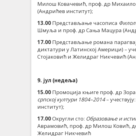
Милош Ковачевић, проф. др Михаило
(Андрићев институт);
13.00
Представљање часописа
Филол
Шмуља и проф. др Сања Мацура (Андр
17.00
Представљање романа парагвај
диктатури у Латинској Америци) – уч
Стојаковић и Желидраг Никчевић (Ан
9. јул (недеља)
15.00
Промоција књиге проф. др Зор
српској култури 1804–2014
– учествују
институт);
17.00
Округли сто:
Образовање и исти
Аврамовић, проф. др Милош Ковић, д
Желидраг Никчевић