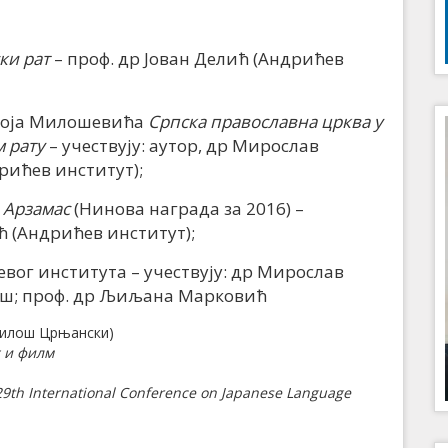
ки рат
– проф. др Јован Делић (Андрићев
воја Милошевића
Српска православна црква у
 рату
– учествују: аутор, др Мирослав
ићев институт);
ћ
Арзамас
(Нинова награда за 2016) –
ћ (Андрићев институт);
г института – учествују: др Мирослав
еш; проф. др Љиљана Марковић
илош Црњански)
 и филм
29th International Conference on Japanese Language