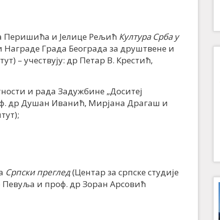
а Перишића и Јелице Рељић
Култура Срба у
и Награде Града Београда за друштвене и
т) – учествују: др Петар В. Крестић,
ности и рада Задужбине „Доситеј
роф. др Душан Иванић, Мирјана Драгаш и
тут);
са
Српски преглед
(Центар за српске студије
о Певуља и проф. др Зоран Арсовић