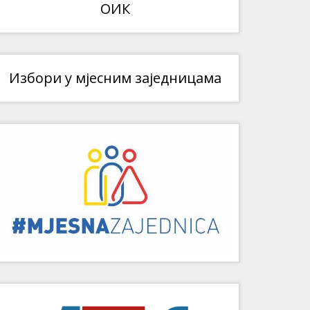
ОИК
Избори у мјесним заједницама