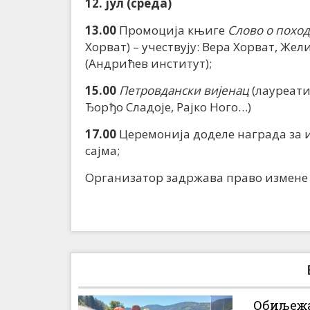
12. јул (среда)
13.00
Промоција књиге
Слово о похо
Хорват) – учествују: Вера Хорват, Ж
(Андрићев институт);
15.00
Петровдански вијенац
(лауреати
Ђорђо Сладоје, Рајко Ного…)
17.00
Церемонија доделе награда за 
сајма;
Организатор задржава право измене
Обиљежа