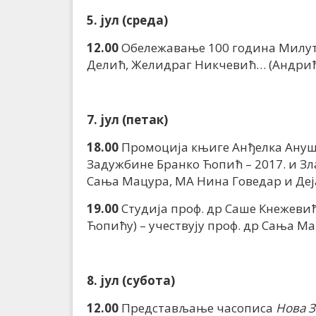
5. јул (среда)
12.00
Обележавање 100 година Милутин
Делић, Желидраг Никчевић… (Андрић
7. јул (петак)
18.00
Промоција књиге Анђелка Ану
Задужбине Бранко Ћопић – 2017. и Злат
Сања Мацура, МА Нина Говедар и Деја
19.00
Студија проф. др Саше Кнежеви
Ћопићу) – учествују проф. др Сања Ма
8. јул (субота)
12.00
Представљање часописа
Нова З