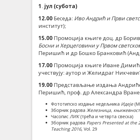
1
.
јул (субота)
12.00
Беседа:
Иво Андрић и Први светс
институт);
15.00
Промоција књиге доц. др Бори
Босни и Херцеговини у Првом светском
Перишић и др Бошко Бранковић (Андр
17.00
Промоција књиге Иване Дими
учествују: аутор и Желидраг Никчеви
19.00
Представљање издања Андрићево
Перишић, проф. др Александра Вран
Фототипско издање недељника
Идеје
(М
Зборник радова
Железница, књижевност
Часопис
ЛИК
(трећа и четврта свеска)
Зборник радова
Papers Presented at the 
Teaching 2016
, Vol. 29