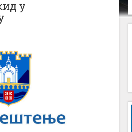
кид у
у