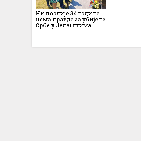
Ни послије 34 године
нема правде за убијене
Србе у Јелашцима