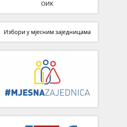
ОИК
Избори у мјесним заједницама