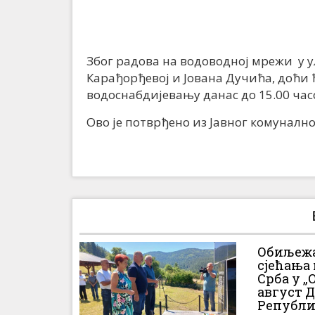
Због радова на водоводној мрежи у у
Карађорђевој и Јована Дучића, доћи
водоснабдијевању данас до 15.00 час
Ово је потврђено из Јавног комуналног
Обиљежа
сјећања
Срба у „О
август 
Републи