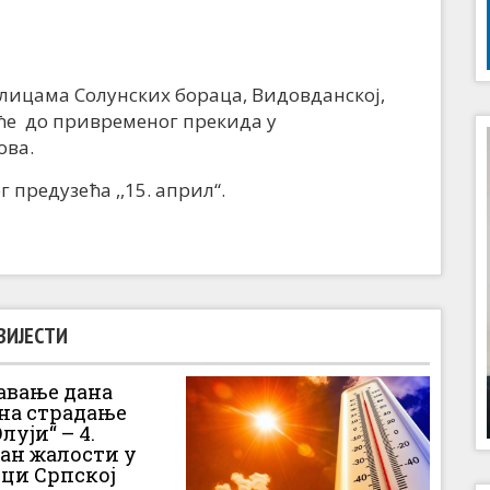
лицама Солунских бораца, Видовданској,
 ће до привременог прекида у
ова.
 предузећа ,,15. април“.
ВИЈЕСТИ
вање дана
 на страдање
луји“ – 4.
Дан жалости у
ци Српској