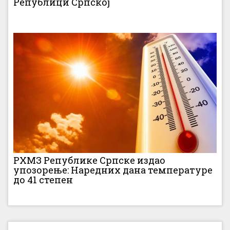
Републици Српској
РХМЗ Републике Српске издао
упозорење: Наредних дана температуре
до 41 степен