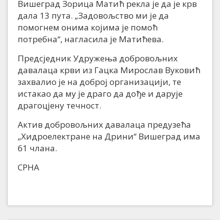
Вишеград Зорица Матић рекла је да је крв
дала 13 пута. „Задовољство ми је да
помогнем онима којима је помоћ
потребна“, нагласила је Матићева.
Предсједник Удружења добровољних
давалаца крви из Гацка Мирослав Вуковић
захвалио је на доброј организацији, те
истакао да му је драго да дође и дарује
драгоцјену течност.
Актив добровољних давалаца предузећа
„Хидроелектране на Дрини“ Вишеград има
61 члана.
СРНА