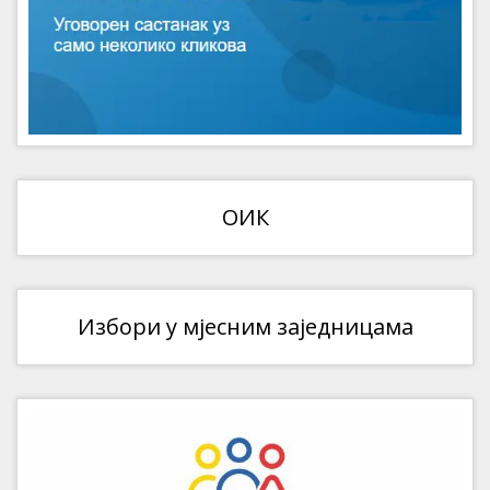
ОИК
Избори у мјесним заједницама