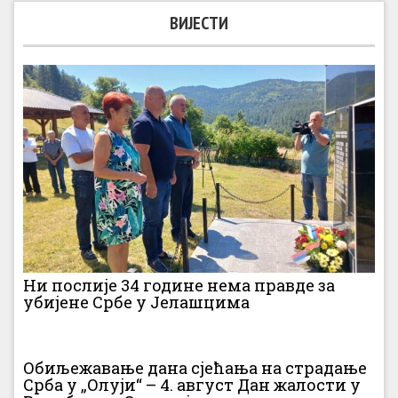
ВИЈЕСТИ
Ни послије 34 године нема правде за
убијене Србе у Јелашцима
Обиљежавање дана сјећања на страдање
Срба у „Олуји“ – 4. август Дан жалости у