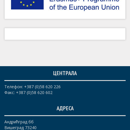
ЦЕНТРАЛА
Телефон: +387 (0)58 620 226
Факс: +387 (0)58 620 602
АДРЕСА
Андрићград бб
Вишеград 73240