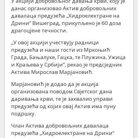
У акцији добровољног давања крви, коју је
данас организовао Актив добровољних
давалаца предузећа „Хидроелектране на
Дрини“ Вишеград, прикупљено је 60 доза
драгоцјене течности.
„У овој акцији учествују радници
предузећа и наши гости из Мркоњић
Града, Бањалуке, Гацка, те Плужина, Ужица
и Краљева у Србији“, рекао је предсједник
Актива Мирослав Марјановић.
Марјановић је додао да је акција
организована поводом Свјетског дана
даривања крви, те је захвалио управи
предузећа од којих овај Актив има пуну
подршку.
Члан Актива добровољних давалаца
предузећа „Хидроелектране на Дрини“