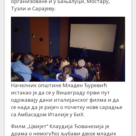
организоване и у Бањалуци, Мостару,
Тузли и Сарајеву.
Начелник општине Младен Ђуревић
истакао је да се у Вишеграду први пут
одржавају дани италијанског филма и да
се нада да је ријеч о почетку нове сарадње
са Амбасадом Италије у БиХ.
Филм „Цвијет“ Клаудија Ђованезија је
драма о немогућој љубави двоје младих