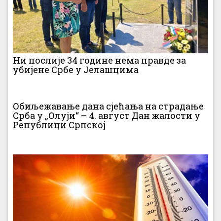
Ни послије 34 године нема правде за
убијене Србе у Јелашцима
Обиљежавање дана сјећања на страдање
Срба у „Олуји“ – 4. август Дан жалости у
Републици Српској