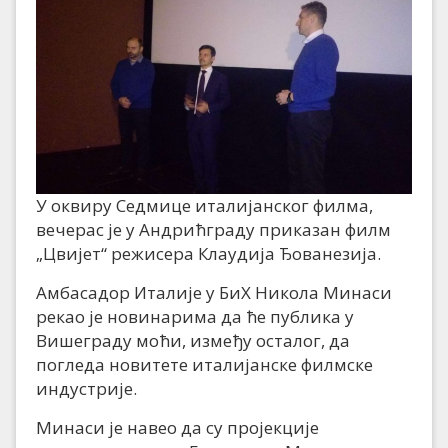
У оквиру Седмице италијанског филма,
вечерас је у Андрићграду приказан филм
„Цвијет“ режисера Клаудија Ђованезија.
Амбасадор Италије у БиХ Никола Минаси
рекао је новинарима да ће публика у
Вишеграду моћи, између осталог, да
погледа новитете италијанске филмске
индустрије.
Минаси је навео да су пројекције