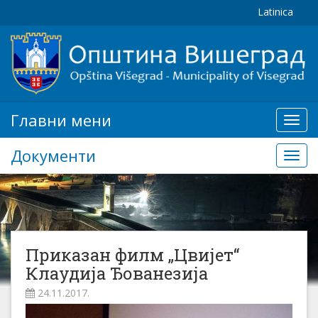
Latinica
Главни мени
Глав
мени
Документи
Доку
Приказан филм „Цвијет“
Клаудија Ђованезија
24.11.2017.