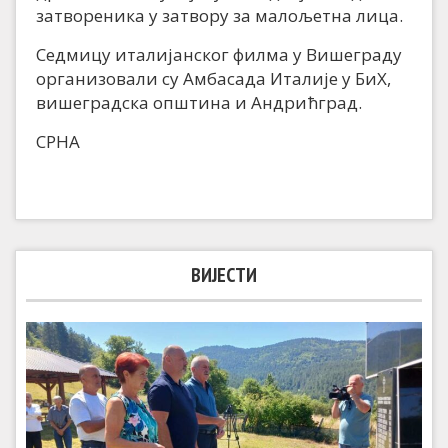
затвореника у затвору за малољетна лица.
Седмицу италијанског филма у Вишеграду
организовали су Амбасада Италије у БиХ,
вишеградска општина и Андрићград.
СРНА
ВИЈЕСТИ