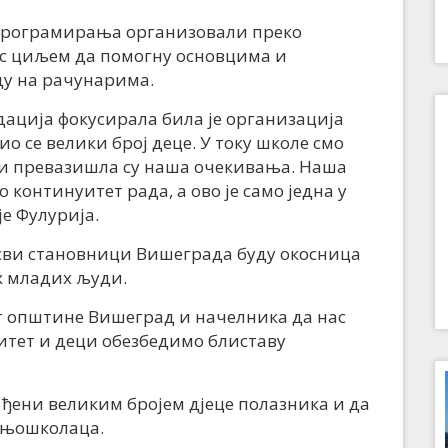
у програмирања организовали преко
 с циљем да помогну основцима и
у на рачунарима.
ндација фокусирала била је организација
 се велики број деце. У току школе смо
а и превазишла су наша очекивања. Наша
 континуитет рада, а ово је само једна у
је Фулурија.
а сви становници Вишеграда буду окосница
х младих људи.
т општине Вишеград и начелника да нас
итет и деци обезбедимо блиставу
ађени великим бројем дјеце полазника и да
едњошколаца.