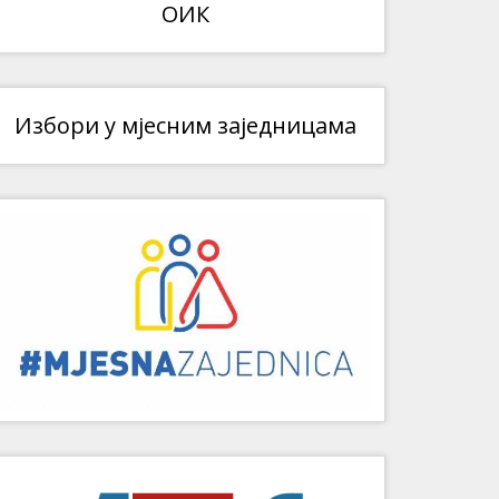
ОИК
Избори у мјесним заједницама