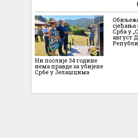
Обиљежа
сјећања
Срба у „О
август 
Републи
Ни послије 34 године
нема правде за убијене
Србе у Јелашцима