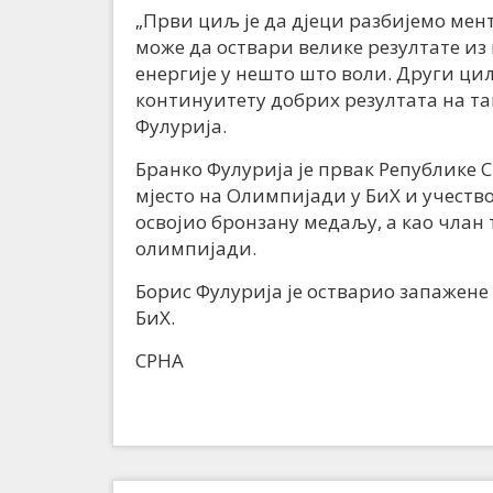
„Први циљ је да дјеци разбијемо мент
може да оствари велике резултате и
енергије у нешто што воли. Други циљ
континуитету добрих резултата на т
Фулурија.
Бранко Фулурија је првак Републике С
мјесто на Олимпијади у БиХ и учество
освојио бронзану медаљу, а као члан т
олимпијади.
Борис Фулурија је остварио запажен
БиХ.
СРНА