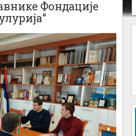
авнике Фондације
улурија“