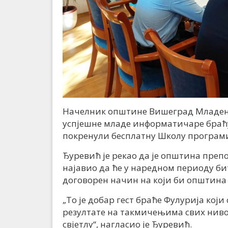
Начелник општине Вишеград Младен 
успјешне младе информатичаре браћу 
покренули бесплатну Школу програми
Ђуревић је рекао да је општина препо
најавио да ће у наредном периоду би
договорен начин на који би општина
„То је добар гест браће Фулурија кој
резултате на такмичењима свих нив
свјетлу“, нагласио је Ђуревић.