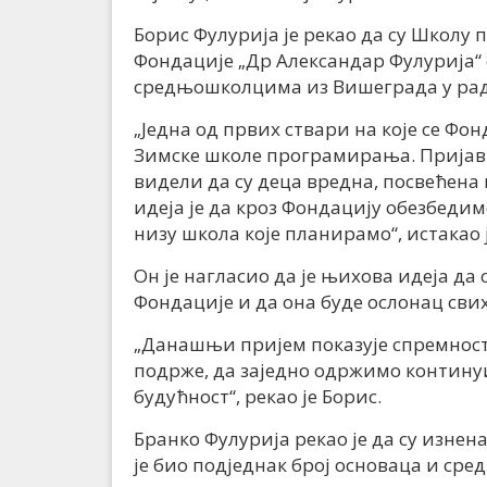
Борис Фулурија је рекао да су Школ
Фондације „Др Александар Фулурија“
средњошколцима из Вишеграда у рад
„Једна од првих ствари на које се Фо
Зимске школе програмирања. Пријавио
видели да су деца вредна, посвећен
идеја је да кроз Фондацију обезбедимо
низу школа које планирамо“, истакао 
Он је нагласио да је њихова идеја д
Фондације и да она буде ослонац сви
„Данашњи пријем показује спремнос
подрже, да заједно одржимо контину
будућност“, рекао је Борис.
Бранко Фулурија рекао је да су изнен
је био подједнак број основаца и ср