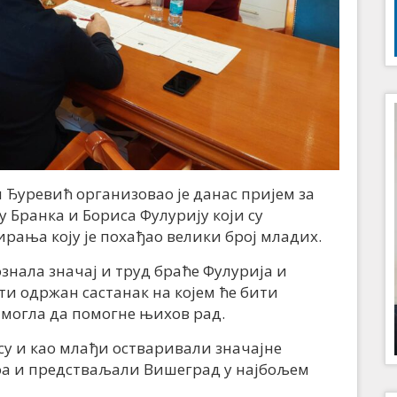
Ђуревић организовао је данас пријем за
Бранка и Бориса Фулурију који су
рања коју је похађао велики број младих.
знала значај и труд браће Фулурија и
ти одржан састанак на којем ће бити
 могла да помогне њихов рад.
и су и као млађи остваривали значајне
оа и предстваљали Вишеград у најбољем