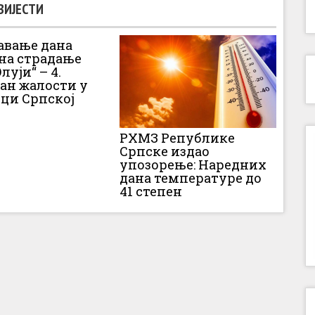
ВИЈЕСТИ
вање дана
 на страдање
луји“ – 4.
Дан жалости у
ци Српској
РХМЗ Републике
Српске издао
упозорење: Наредних
дана температуре до
41 степен