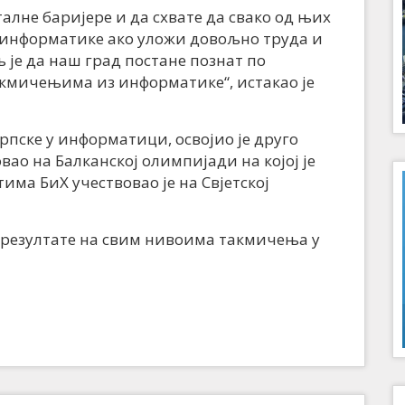
алне баријере и да схвате да свако од њих
з информатике ако уложи довољно труда и
 је да наш град постане познат по
акмичењима из информатике“, истакао је
рпске у информатици, освојио је друго
вао на Балканској олимпијади на којој је
има БиХ учествовао је на Свјетској
е резултате на свим нивоима такмичења у