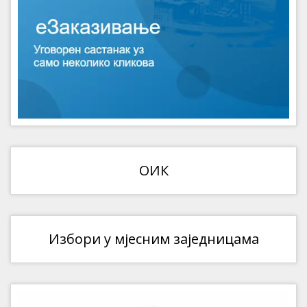
ОИК
Избори у мјесним заједницама