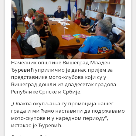
Начелник општине Вишеград Младен
Ђуревић уприличио је данас пријем за
представнике мото-клубова који су у
Вишеград дошли из двадесетак градова
Републике Српске и Србије.
„Оваква окупљања су промоција нашег
града и ми ћемо наставити да подржавамо
мото-скупове и у наредном периоду“,
истакао је Ђуревић.