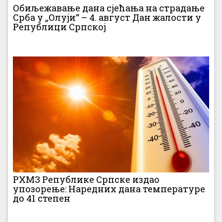
Обиљежавање дана сјећања на страдање
Срба у „Олуји“ – 4. август Дан жалости у
Републици Српској
РХМЗ Републике Српске издао
упозорење: Наредних дана температуре
до 41 степен