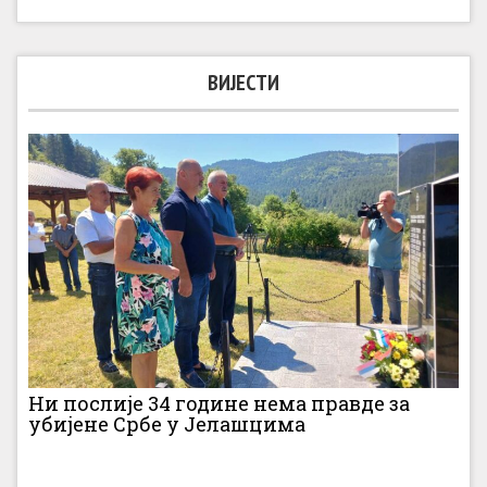
ВИЈЕСТИ
Ни послије 34 године нема правде за
убијене Србе у Јелашцима