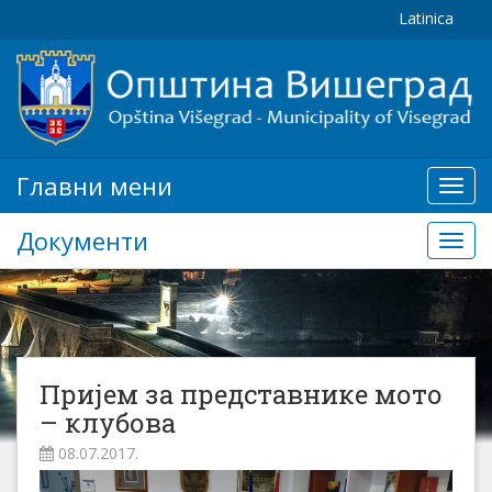
Latinica
Главни мени
Глав
мени
Документи
Доку
Пријем за представнике мото
– клубова
08.07.2017.