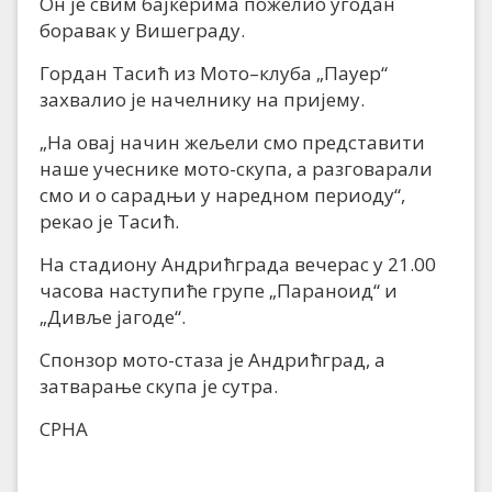
Он је свим бајкерима пожелио угодан
боравак у Вишеграду.
Гордан Тасић из Мото–клуба „Пауер“
захвалио је начелнику на пријему.
„На овај начин жељели смо представити
наше учеснике мото-скупа, а разговарали
смо и о сарадњи у наредном периоду“,
рекао је Тасић.
На стадиону Андрићграда вечерас у 21.00
часова наступиће групе „Параноид“ и
„Дивље јагоде“.
Спонзор мото-стаза је Андрићград, а
затварање скупа је сутра.
СРНА