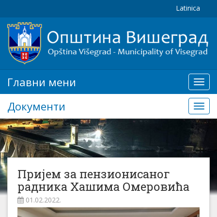
Latinica
Главни мени
Глав
мени
Документи
Доку
Пријем за пензионисаног
радника Хашима Омеровића
01.02.2022.