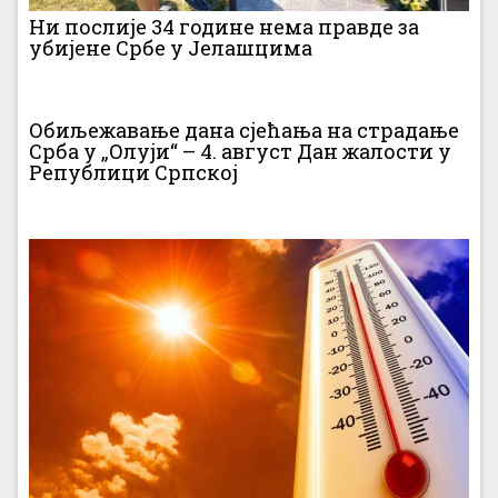
Ни послије 34 године нема правде за
убијене Србе у Јелашцима
Обиљежавање дана сјећања на страдање
Срба у „Олуји“ – 4. август Дан жалости у
Републици Српској