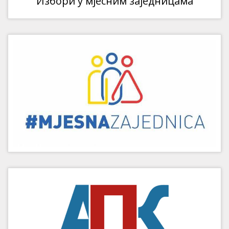
Избори у мјесним заједницама