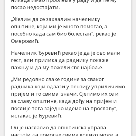
посао недостајати.
„Желим да се захвалим начелнику
општине, који ми је много помогао, а
посебно када сам био болестан“, рекао је
Омеровић.
Начелник Ђуревић рекао је да је ово мали
гест, али прилика да раднику покаже
пажњу и да му пожели све најбоље.
„Ми редовно сваке године за сваког
радника који одлази у пензију уприличимо
пријем и то свима значи. Сјетимо их се и
за славу општине, када дођу на пријем и
послије тога заједно идемо на прославу“,
истакао је Ђуревић.
Он је нагласио да општинска управа
настоји да помогне свима колико може, а