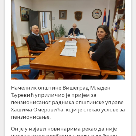
Начелник општине Вишеград Младен
Ђуревић уприличио је пријем за
пензионисаног радника општинске управе
Хашима Омеровића, који је стекао услове за
пензионисање.
Он је у изјави новинарима рекао да није
никада имао проблема у раду и да ће му