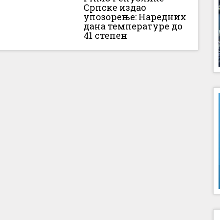
Српске издао
упозорење: Наредних
дана температуре до
41 степен