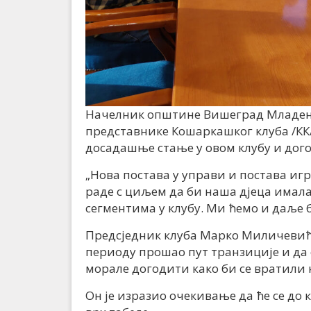
Начелник општине Вишеград Младен 
представнике Кошаркашког клуба /КК/
досадашње стање у овом клубу и дог
„Нова постава у управи и постава игр
раде с циљем да би наша дјеца имал
сегментима у клубу. Ми ћемо и даље 
Предсједник клуба Марко Миличевић р
периоду прошао пут транзиције и да 
морале догодити како би се вратили н
Он је изразио очекивање да ће се до 