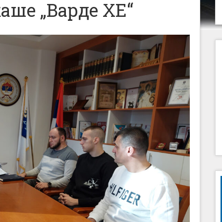
аше „Варде ХЕ“