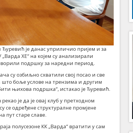
Ђуревић је данас уприличио пријем и за
 „Варда ХЕ“ на којем су анализирали
оворили подршку за наредни период.
ача су озбиљно схватили свој посао и све
а што боље услове на трензима и другим
бити њихова подршка“, истакао је Ђуревић.
екао је да је овај клуб у претходном
су се одређене структуралне промјене
а пут старе славе.
краја полусезоне КК „Варда“ вратити у сам