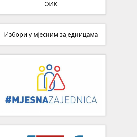
ОИК
Избори у мјесним заједницама