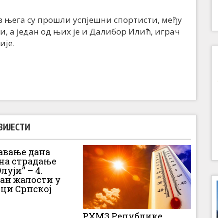
оз њега су прошли успјешни спортисти, међу
, а један од њих је и Далибор Илић, играч
ије.
ВИЈЕСТИ
вање дана
 на страдање
луји“ – 4.
Дан жалости у
ци Српској
РХМЗ Републике