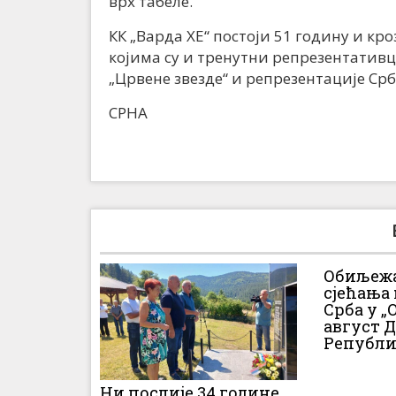
врх табеле.
КК „Варда ХЕ“ постоји 51 годину и кр
којима су и тренутни репрезентативци
„Црвене звезде“ и репрезентације Срб
СРНА
Обиљежа
сјећања
Срба у „О
август 
Републи
Ни послије 34 године