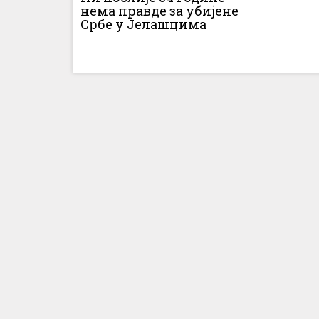
нема правде за убијене
Србе у Јелашцима