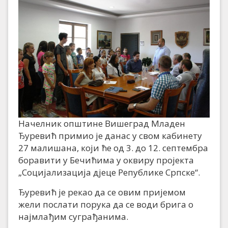
Начелник општине Вишеград Младен
Ђуревић примио је данас у свом кабинету
27 малишана, који ће од 3. до 12. септембра
боравити у Бечићима у оквиру пројекта
„Социјализација дјеце Републике Српске“.
Ђуревић је рекао да се овим пријемом
жели послати порука да се води брига о
најмлађим суграђанима.