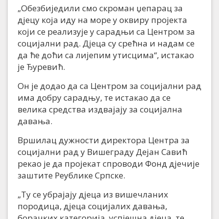
„Обезбиједили смо скроман џепарац за
дјецу која иду на море у оквиру пројекта
који се реализује у сарадњи са Центром за
социјални рад. Дјеца су срећна и надам се
да ће доћи са лијепим утисцима“, истакао
је Ђуревић.
Он је додао да са Центром за социјални рад
има добру сарадњу, те истакао да се
велика средства издвајају за социјална
давања.
Вршилац дужности директора Центра за
социјални рад у Вишеграду Дејан Савић
рекао је да пројекат спроводи Фонд дјечије
заштите Реублике Српске.
„Ту се убрајају дјеца из вишечланих
породица, дјеца социјалих давања,
борачких категорија, успјешна дјеца, те