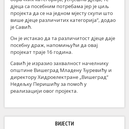
дјеца са посебним потребама јер је циљ
пројекта да се на једном мјесту скупи што
више дјеце различитих категорија“, додао
је Савић.
Он је истакао да та различитост дјеце даје
посебну драж, напомињући да овај
пројекат траје 16 година.
Савић је изразио захвалност начелнику
општине Вишеград Младену Ђуревићу и
директору Хидроелектране „Вишеград“
Недељку Перишићу за помоћ у
реализацији овог пројекта.
ВИЈЕСТИ