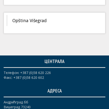
Opština Višegrad
ЦЕНТРАЛА
Телефон: +387 (0)58 620 226
Факс: +387 (0)58 620 602
АДРЕСА
Андрићград бб
Вишеград 73240