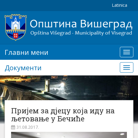
Latinica
Главни мени
Глав
мени
Документи
Доку
Пријем за дјецу која иду на
љетовање у Бечиће
31.08.2017.