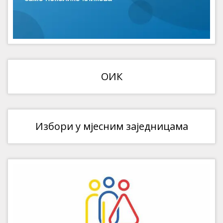
ОИК
Избори у мјесним заједницама