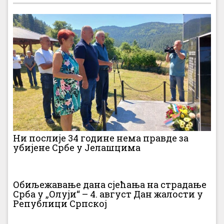
Ни послије 34 године нема правде за
убијене Србе у Јелашцима
Обиљежавање дана сјећања на страдање
Срба у „Олуји“ – 4. август Дан жалости у
Републици Српској