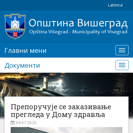
Latinica
Главни мени
Глав
мени
Документи
Доку
Препоручује се заказивање
прегледа у Дому здравља
04.07.2020.