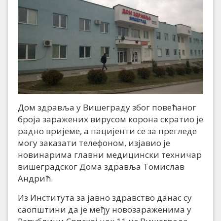
Дом здравља у Вишеграду због повећаног
броја заражених вирусом корона скратио је
радно вријеме, а пацијенти се за прегледе
могу заказати телефоном, изјавио је
новинарима главни медицински техничар
вишеградског Дома здравља Томислав
Андрић.
Из Института за јавно здравство данас су
саопштини да је међу новозараженима у