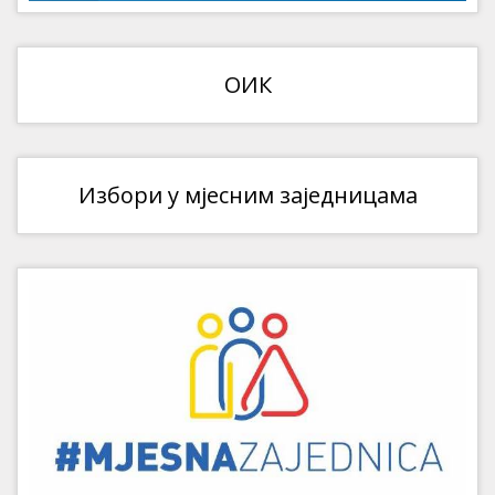
ОИК
Избори у мјесним заједницама