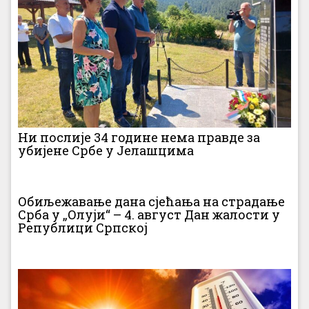
Ни послије 34 године нема правде за
убијене Србе у Јелашцима
Обиљежавање дана сјећања на страдање
Срба у „Олуји“ – 4. август Дан жалости у
Републици Српској