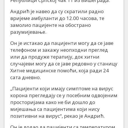
Републици Српској чак 11 из Вишеграда.
Андрић је навео да су скратили радно
вријеме амбуланти до 12.00 часова, те
замолио пацијенте на обострано
разумијевање.
Он је истакао да пацијенти могу да се јаве
телефоном и закажу неопходни преглед
или да продуже терапију, док хитни
случајеви могу да се јаве редовно у станицу
Хитне медицинске помоћи, која ради 24
сата дневно.
„Пацијенти који имају симптоме на вирус
корона прегледају се у посебним одвојеним
просторијама како не би дошло до
мијешања са пацијентима који нису
позитивни на вирус“, рекао је Андрић.
Он је додао да пацијенти са температуром