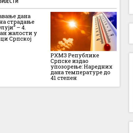
ВИЈЕСТИ
вање дана
 на страдање
луји“ – 4.
Дан жалости у
ци Српској
РХМЗ Републике
Српске издао
упозорење: Наредних
дана температуре до
41 степен