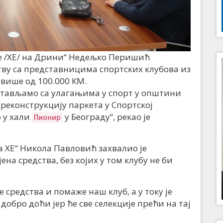
е /ХЕ/ на Дрини“ Недељко Перишић
ству са представницима спортских клубова из
 више од 100.000 КМ.
стављамо са улагањима у спорт у општини
реконструкцију паркета у Спортској
о у хали
у Београду“, рекао је
Пионир
 ХЕ“ Никола Павловић захвалио је
на средства, без којих у том клубу не би
средства и помаже наш клуб, а у току је
обро доћи јер ће све селекције прећи на тај