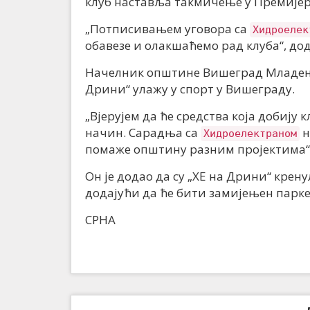
клуб наставља такмичење у Премијер
„Потписивањем уговора са
Хидроелек
обавезе и олакшаћемо рад клуба“, дод
Начелник општине Вишеград Младен Ђ
Дрини“ улажу у спорт у Вишеграду.
„Вјерујем да ће средства која добију
начин. Сарадња са
н
Хидроелектраном
помаже општину разним пројектима“,
Он је додао да су „ХЕ на Дрини“ крен
додајући да ће бити замијењен парке
СРНА