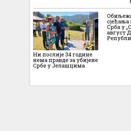
Обиљежа
сјећања
Срба у „О
август 
Републи
Ни послије 34 године
нема правде за убијене
Србе у Јелашцима