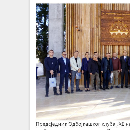
Предсједник Одбојкашког клуба „ХЕ н