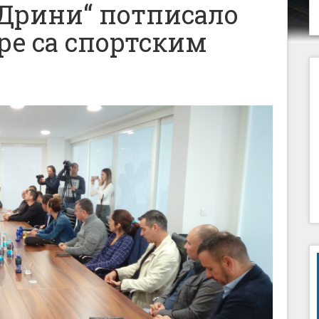
 Дрини“ потписало
ре са спортским