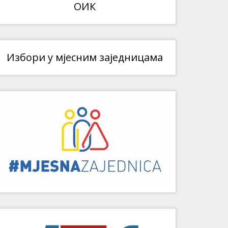
ОИК
Избори у мјесним заједницама