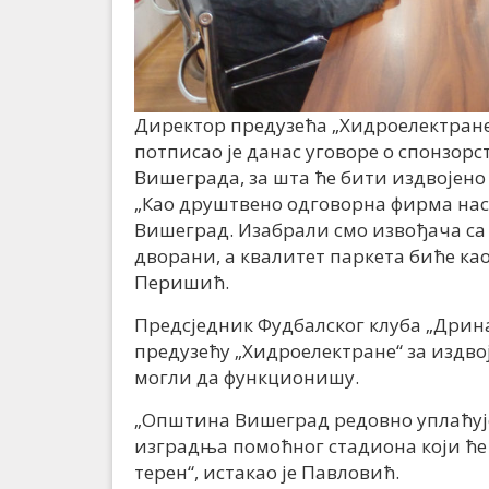
Директор предузећа „Хидроелектран
потписао је данас уговоре о спонзор
Вишеграда, за шта ће бити издвојено
„Као друштвено одговорна фирма на
Вишеград. Изабрали смо извођача са 
дворани, а квалитет паркета биће ка
Перишић.
Предсједник Фудбалског клуба „Дрина
предузећу „Хидроелектране“ за издвоје
могли да функционишу.
„Општина Вишеград редовно уплаћује 
изградња помоћног стадиона који ће д
терен“, истакао је Павловић.