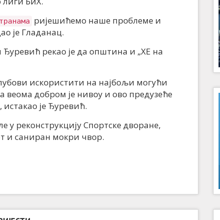
 лиги БиХ.
ријешићемо наше проблеме и
транама
ао је Гладанац.
уревић рекао је да општина и „ХЕ на
 клубови искористити на најбољи могући
а веома добром је нивоу и ово предузеће
 истакао је Ђуревић.
уле у реконструкцију Спортске дворане,
т и саниран мокри чвор.