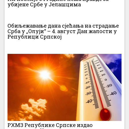
убијене Србе у Јелашцима
Обиљежавање дана сјећања на страдање
Срба у „Олуји“ – 4. август Дан жалости у
Републици Српској
РХМЗ Републике Српске издао