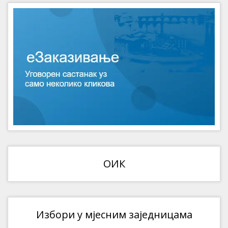
ОИК
Избори у мјесним заједницама