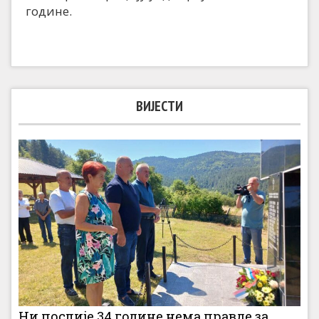
године.
ВИЈЕСТИ
Ни послије 34 године нема правде за