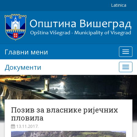
Latinica
Главни мени
Глав
мени
Документи
Доку
Позив за власнике ријечних
пловила
13.11.2017.