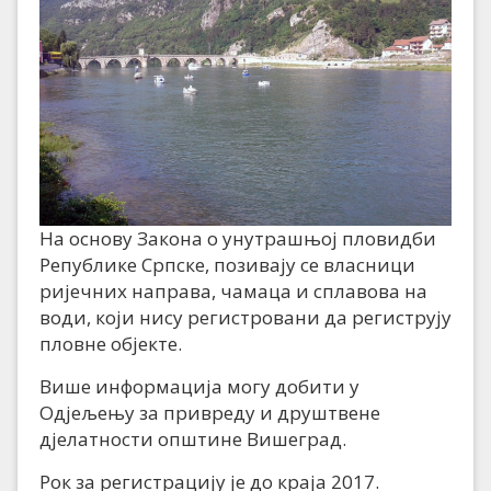
На основу Закона о унутрашњој пловидби
Републике Српске, позивају се власници
ријечних направа, чамаца и сплавова на
води, који нису регистровани да региструју
пловне објекте.
Више информација могу добити у
Одјељењу за привреду и друштвене
дјелатности општине Вишеград.
Рок за регистрацију је до краја 2017.