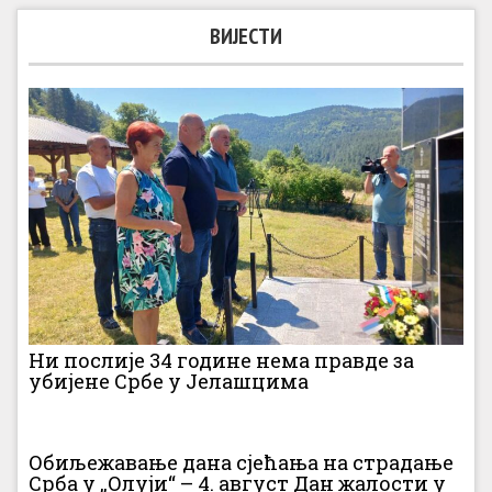
ВИЈЕСТИ
Ни послије 34 године нема правде за
убијене Србе у Јелашцима
Обиљежавање дана сјећања на страдање
Срба у „Олуји“ – 4. август Дан жалости у