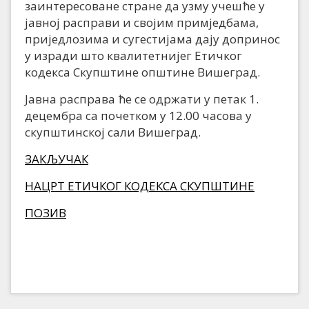
заинтересоване стране да узму учешће у
јавној расправи и својим примједбама,
приједлозима и сугестијама дају допринос
у изради што квалитетнијег Етичког
кодекса Скупштине општине Вишеград.
Јавна расправа ће се одржати у петак 1.
децембра са почетком у 12.00 часова у
скупштинској сали Вишеград.
ЗАКЉУЧАК
НАЦРТ ЕТИЧКОГ КОДЕКСА СКУПШТИНЕ
ПОЗИВ