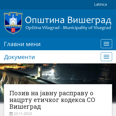
Latinica
Главни мени
Глав
мени
Документи
Доку
Позив на јавну расправу о
нацрту етичког кодекса СО
Вишеград
23.11.2023.