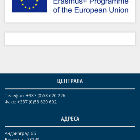
ЦЕНТРАЛА
Телефон: +387 (0)58 620 226
Факс: +387 (0)58 620 602
АДРЕСА
Андрићград бб
Вишеград 73240