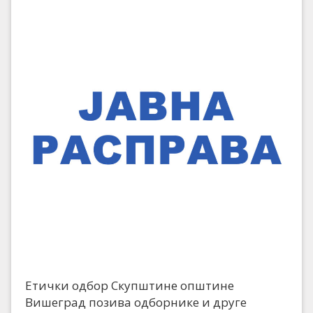
Етички одбор Скупштине општине
Вишеград позива одборнике и друге