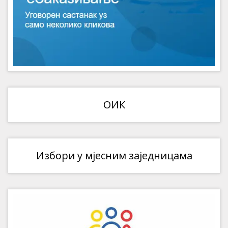
ОИК
Избори у мјесним заједницама