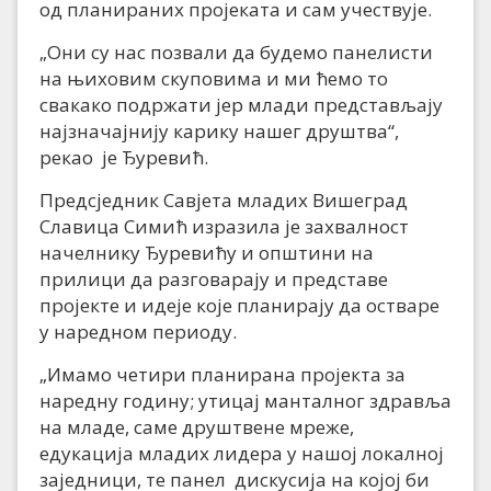
од планираних пројеката и сам учествује.
„Они су нас позвали да будемо панелисти
на њиховим скуповима и ми ћемо то
свакако подржати јер млади представљају
најзначајнију карику нашег друштва“,
рекао је Ђуревић.
Предсједник Савјета младих Вишеград
Славица Симић изразила је захвалност
начелнику Ђуревићу и општини на
прилици да разговарају и представе
пројекте и идеје које планирају да остваре
у наредном периоду.
„Имамо четири планирана пројекта за
наредну годину; утицај манталног здравља
на младе, саме друштвене мреже,
едукација младих лидера у нашој локалној
заједници, те панел дискусија на којој би