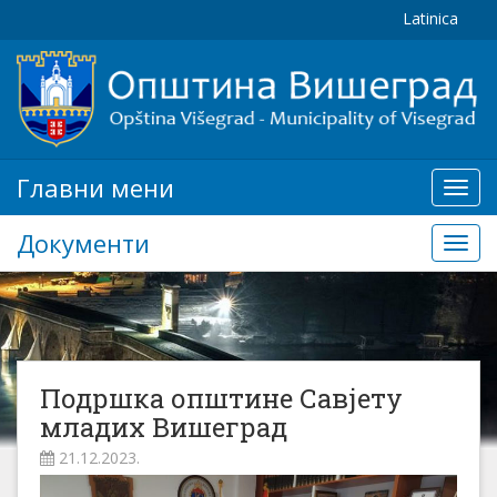
Latinica
Главни мени
Глав
мени
Документи
Доку
Подршка општине Савјету
младих Вишеград
21.12.2023.