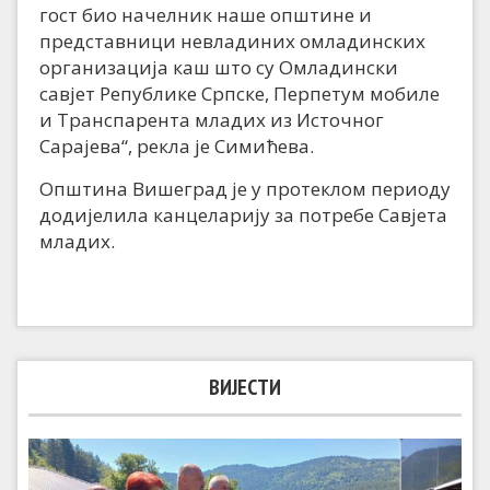
гост био начелник наше општине и
представници невладиних омладинских
организација каш што су Омладински
савјет Републике Српске, Перпетум мобиле
и Транспарента младих из Источног
Сарајева“, рекла је Симићева.
Општина Вишеград је у протеклом периоду
додијелила канцеларију за потребе Савјета
младих.
ВИЈЕСТИ