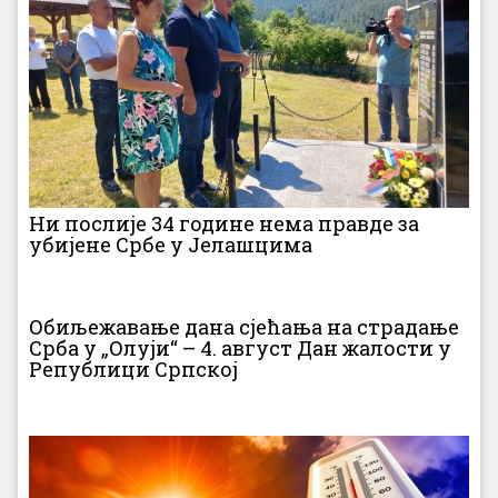
Ни послије 34 године нема правде за
убијене Србе у Јелашцима
Обиљежавање дана сјећања на страдање
Срба у „Олуји“ – 4. август Дан жалости у
Републици Српској