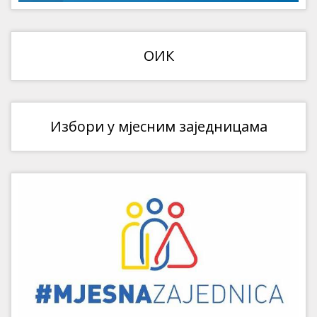
ОИК
Избори у мјесним заједницама