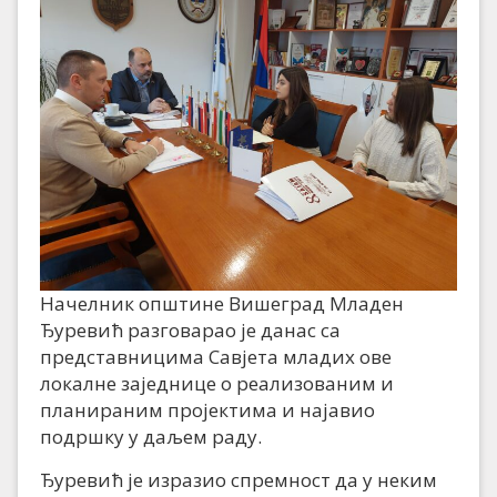
Начелник општине Вишеград Младен
Ђуревић разговарао је данас са
представницима Савјета младих ове
локалне заједнице о реализованим и
планираним пројектима и најавио
подршку у даљем раду.
Ђуревић је изразио спремност да у неким