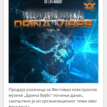
Продаја улазница за Фестивал електронске
музике „Дрина Вајбс“ почиње данас,
саопштено је из организационог тима овог
фестивала.