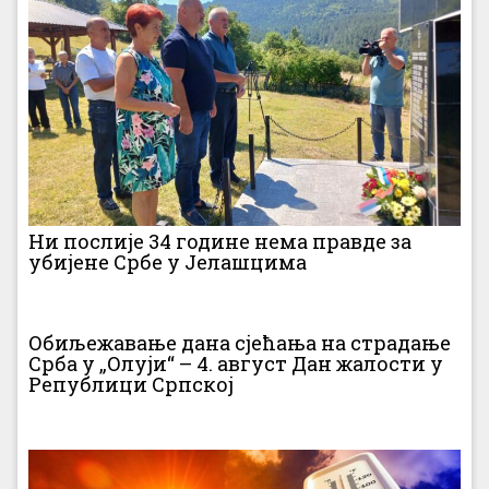
Ни послије 34 године нема правде за
убијене Србе у Јелашцима
Обиљежавање дана сјећања на страдање
Срба у „Олуји“ – 4. август Дан жалости у
Републици Српској