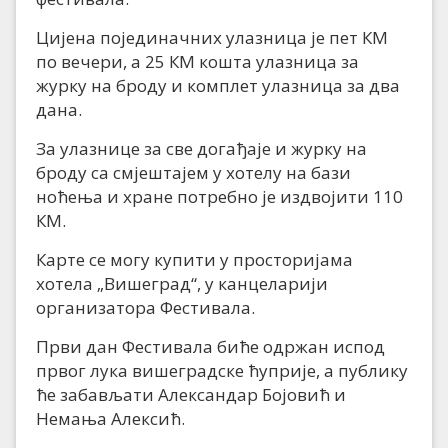
Цијена појединачних улазница је пет КМ
по вечери, а 25 КМ кошта улазница за
журку на броду и комплет улазница за два
дана.
За улазнице за све догађаје и журку на
броду са смјештајем у хотелу на бази
ноћења и хране потребно је издвојити 110
КМ.
Карте се могу купити у просторијама
хотела „Вишеград“, у канцеларији
организатора Фестивала.
Први дан Фестивала биће одржан испод
првог лука вишеградске ћуприје, а публику
ће забављати Александар Бојовић и
Немања Алексић.