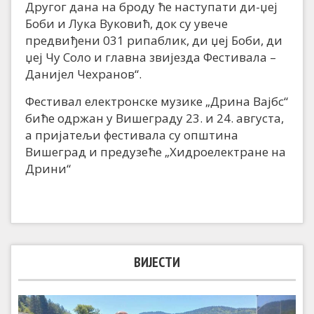
Другог дана на броду ће наступати ди-џеј
Боби и Лука Вуковић, док су увече
предвиђени 031 рипаблик, ди џеј Боби, ди
џеј Чу Соло и главна звијезда Фестивала –
Данијел Чехранов“.
Фестивал електронске музике „Дрина Вајбс“
биће одржан у Вишеграду 23. и 24. августа,
а пријатељи фестивала су општина
Вишеград и предузеће „Хидроелектране на
Дрини“
ВИЈЕСТИ