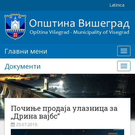
Latinica
Главни мени
Глав
мени
Документи
Доку
Почиње продаја улазница за
„Дрина вајбс“
25.07.2019.