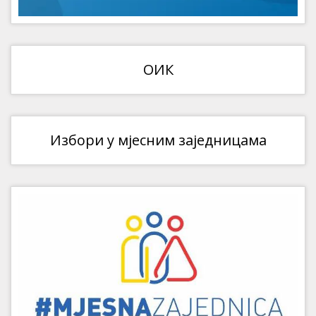
ОИК
Избори у мјесним заједницама