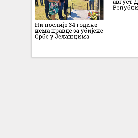
август 
Републи
Ни послије 34 године
нема правде за убијене
Србе у Јелашцима