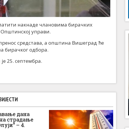
платити накнаде члановима бирачких
у Oпштинској управи.
пренос средстава, а општина Вишеград ће
на бирачког одбора.
је 25. септембра.
ВИЈЕСТИ
вање дана
 на страдање
луји“ – 4.