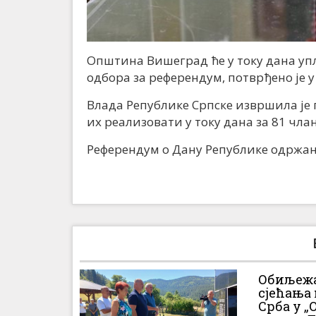
Општина Вишеград ће у току дана у
одбора за референдум, потврђено је 
Влада Републике Српске извршила је 
их реализовати у току дана за 81 чла
Референдум о Дану Републике одржан 
Обиљежа
сјећања
Срба у „О