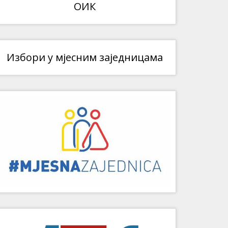
ОИК
Избори у мјесним заједницама