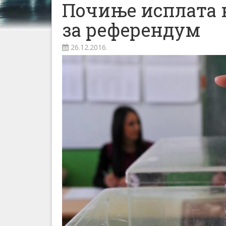
Почиње исплата 
за референдум
26.12.2016.