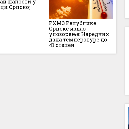
Дан жалости у
ци Српској
РХМЗ Републике
Српске издао
упозорење: Наредних
дана температуре до
41 степен