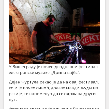
У Вишеграду је почео дводневни фестивал
електронске музике „Дрина вајбс“.
Дејан Фуртула рекао је да на овај фестивал,
који је почео синоћ, долазе млади људи из
регије, те напоменуо да се одржава други
пут.
Фестивал организује општина Вишеград уз