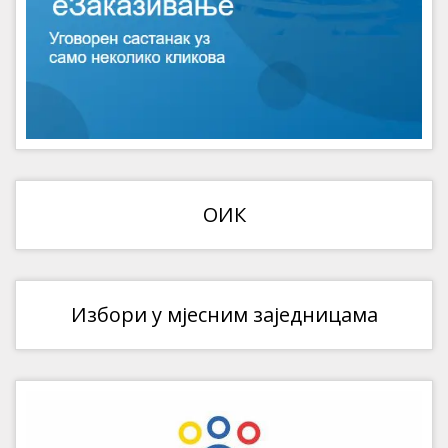
ОИК
Избори у мјесним заједницама