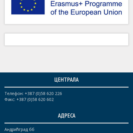
ЦЕНТРАЛА
Телефон: +387 (0)58 620 226
Факс: +387 (0)58 620 602
АДРЕСА
Андрићград бб