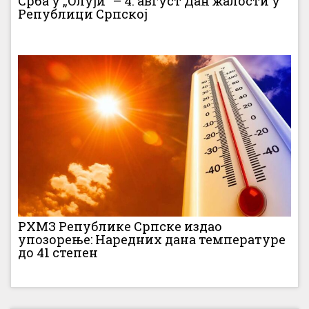
Срба у „Олуји“ – 4. август Дан жалости у
Републици Српској
РХМЗ Републике Српске издао
упозорење: Наредних дана температуре
до 41 степен