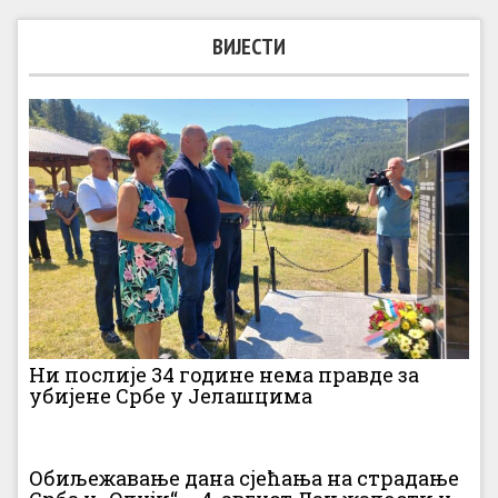
ВИЈЕСТИ
Ни послије 34 године нема правде за
убијене Србе у Јелашцима
Обиљежавање дана сјећања на страдање