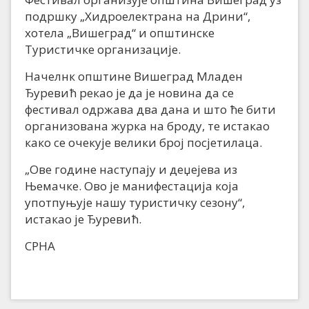
подршку „Хидроелектрана на Дрини“,
хотела „Вишеград“ и општинске
Туристичке организације.
Начелнк општине Вишеград Младен
Ђуревић рекао је да је новина да се
фестивал одржава два дана и што ће бити
организована журка на броду, те истакао
како се очекује велики број посјетилаца.
„Ове године наступају и деџејева из
Њемачке. Ово је манифестација која
употпуњује нашу туристичку сезону“,
истакао је Ђуревић.
СРНА