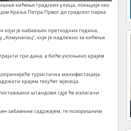
дишње кићење градских улица, локације око
цом Краља Петра Првог до градског парка
н који је набављен претходних година,
 „Комуналац“, које је надлежно за кићење
рајати три дана, а биће уклоњено крајем
допринијеће туристичка манифестација
одржати крајем текућег мјесеца.
постављени штандови гдје ће излагачи
њен забавним садржајем, те позоришним