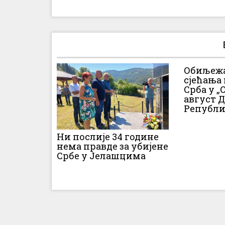
Обиљежа
сјећања
Срба у „О
август 
Републи
Ни послије 34 године
нема правде за убијене
Србе у Јелашцима