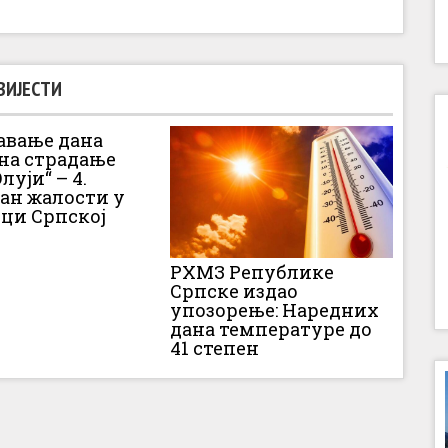
ВИЈЕСТИ
вање дана
 на страдање
луји“ – 4.
Дан жалости у
ци Српској
РХМЗ Републике
Српске издао
упозорење: Наредних
дана температуре до
41 степен