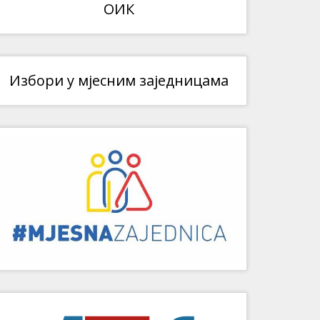
ОИК
Избори у мјесним заједницама