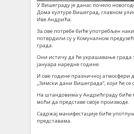
У Вишеграду је данас почело нового
Дома културе Вишеград, главном ули
Иве Андрића.
За ове потребе биће употребљен наки
потврдили су у Комуналном предузећу
града.
Они истичу да ће украшавање града т
јануара наредне године.
И ове године празничној атмосфери 
„Зимски дани Вишеграда“, који ће се 
На штандовима у Андрићграду биће 
моћи да представе своје производе.
Садржај манифестације биће употпу
представама.