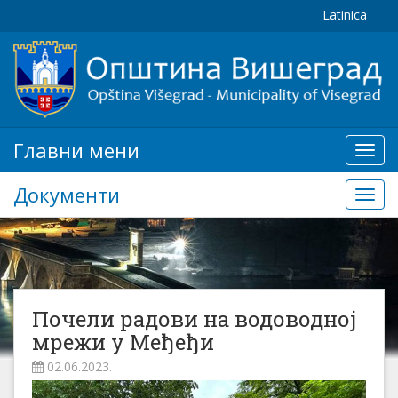
Latinica
Главни мени
Глав
мени
Документи
Доку
Почели радови на водоводној
мрежи у Међеђи
02.06.2023.