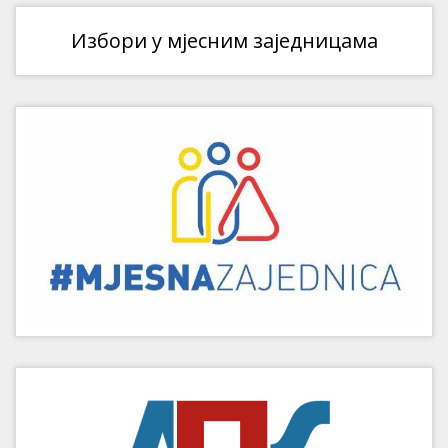
Избори у мјесним заједницама