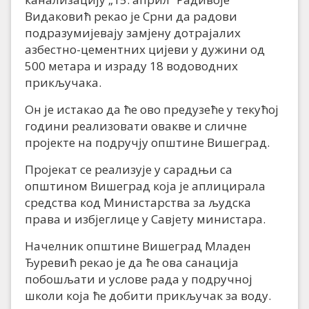
Видаковић рекао је Срни да радови
подразумијевају замјену дотрајалих
азбестно-цементних цијеви у дужини од
500 метара и израду 18 водоводних
прикључака.
Он је истакао да ће ово предузеће у текућој
години реализовати овакве и сличне
пројекте на подручју општине Вишеград.
Пројекат се реализује у сарадњи са
општином Вишеград која је аплицирала
средства код Министарства за људска
права и избјеглице у Савјету министара.
Начелник општине Вишеград Младен
Ђуревић рекао је да ће ова санација
побошљати и услове рада у подручној
школи која ће добити прикључак за воду.