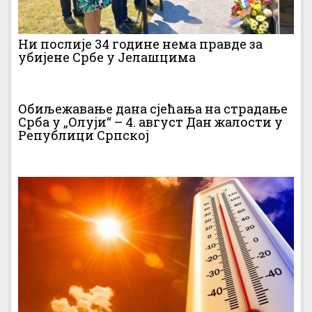
Ни послије 34 године нема правде за
убијене Србе у Јелашцима
Обиљежавање дана сјећања на страдање
Срба у „Олуји“ – 4. август Дан жалости у
Републици Српској