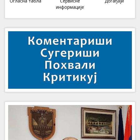
Огласна табла
Сервисне
Догађаји
информације