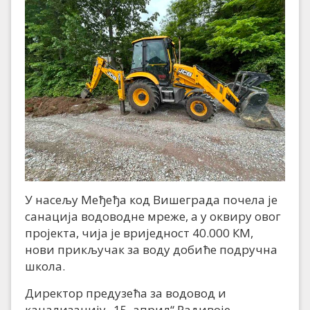
У насељу Међеђа код Вишеграда почела је
санација водоводне мреже, а у оквиру овог
пројекта, чија је вриједност 40.000 КМ,
нови прикључак за воду добиће подручна
школа.
Директор предузећа за водовод и
канализацију „15. април“ Радивоје