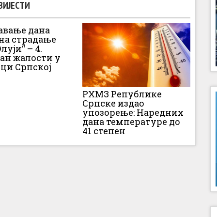
ВИЈЕСТИ
вање дана
 на страдање
луји“ – 4.
Дан жалости у
ци Српској
РХМЗ Републике
Српске издао
упозорење: Наредних
дана температуре до
41 степен