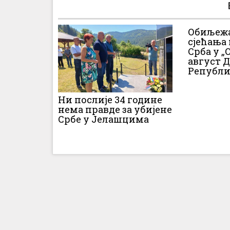
Обиљежа
сјећања
Срба у „О
август 
Републи
Ни послије 34 године
нема правде за убијене
Србе у Јелашцима