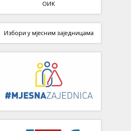
ОИК
Избори у мјесним заједницама