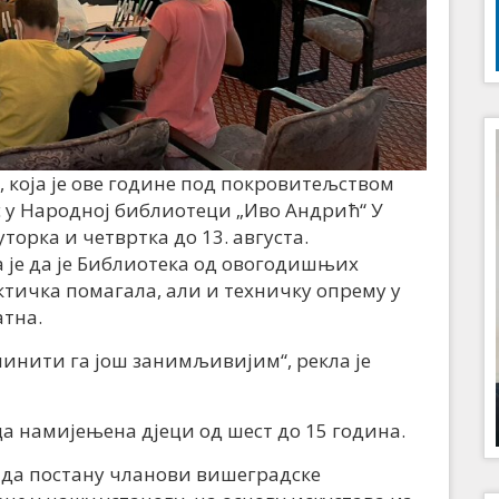
 која је ове године под покровитељством
ас у Народној библиотеци „Иво Андрић“ У
орка и четвртка до 13. августа.
је да је Библиотека од овогодишњих
тичка помагала, али и техничку опрему у
атна.
чинити га још занимљивијим“, рекла је
ца намијењена дјеци од шест до 15 година.
 да постану чланови вишеградске