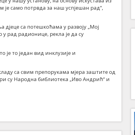
еце у нашу установу, на основу искустава из
 је само потрвда за наш успјешан рад“,
 дјеце са потешкоћама у развоју „Мој
о у рад радионице, рекла је да су
то је то један вид инклузије и
кладу са свим препорукама мјера заштите од
ри су Народна библиотека „Иво Андрић“ и