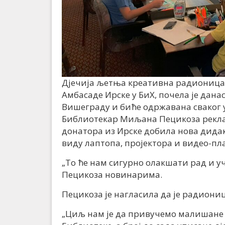
Дјечија љетња креативна радионица,
Амбасаде Ирске у БиХ, почела је дан
Вишеграду и биће одржавана сваког ут
Библиотекар Миљана Пецикоза рекла 
донатора из Ирске добила нова дидак
виду лаптопа, пројектора и видео-пл
„То ће нам сигурно олакшати рад и у
Пецикоза новинарима.
Пецикоза је нагласила да је радиони
„Циљ нам је да привучемо малишане