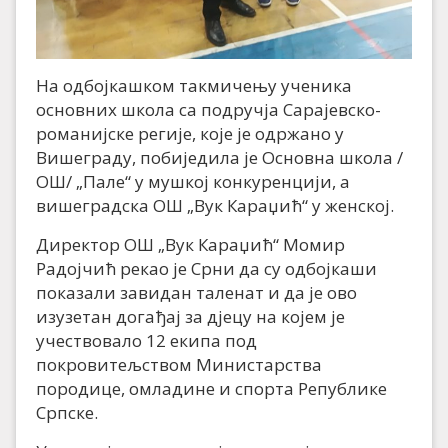
На одбојкашком такмичењу ученика
основних школа са подручја Сарајевско-
романијске регије, које је одржано у
Вишеграду, побиједила је Основна школа /
ОШ/ „Пале“ у мушкој конкуренцији, а
вишеградска ОШ „Вук Караџић“ у женској.
Директор ОШ „Вук Караџић“ Момир
Радојчић рекао је Срни да су одбојкаши
показали завидан таленат и да је ово
изузетан догађај за дјецу на којем је
учествовало 12 екипа под
покровитељством Министарства
породице, омладине и спорта Републике
Српске.