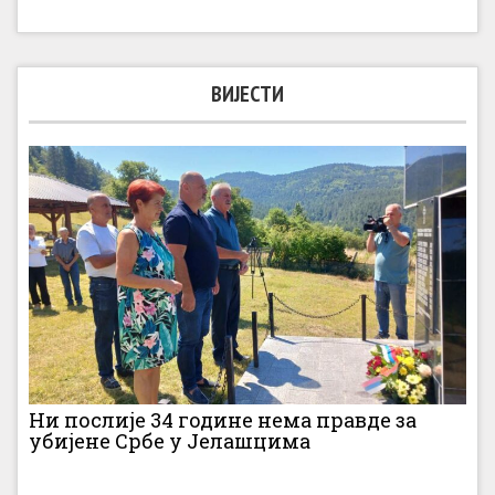
ВИЈЕСТИ
Ни послије 34 године нема правде за
убијене Србе у Јелашцима