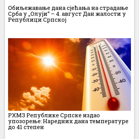
Обиљежавање дана сјећања на страдање
Срба у „Олуји“ – 4. август Дан жалости у
Републици Српској
РХМЗ Републике Српске издао
упозорење: Наредних дана температуре
до 41 степен