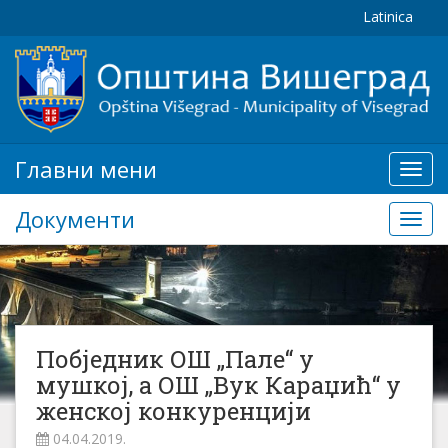
Latinica
Главни мени
Глав
мени
Документи
Доку
Побједник ОШ „Пале“ у
мушкој, а ОШ „Вук Караџић“ у
женској конкуренцији
04.04.2019.