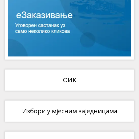
ОИК
Избори у мјесним заједницама