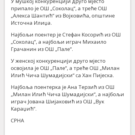
У мушкој конкуренцији друго мјесто
припало је ОШ „Соколац“, а треће ОШ
„Алекса Шантић“ из Војковића, општине
Источна Илиџа.
Најбољи поентер је Стефан Косорић из ОШ
„Соколац“, а најбољи играч Михаило
Грачанин из ОШ „Пале“.
У женској конкуренцији друго мјесто
освојила је ОШ „Пале“, а треће ОШ „Милан
Илић Чича Шумадијски“ са Хан Пијеска.
Најбоља поентерка је Ана Терзић из ОШ
„Милан Илић Чича Шумадијски“, а најбољи
играч Јована Шијаковић из ОШ „Вук
Караџић“.
СРНА