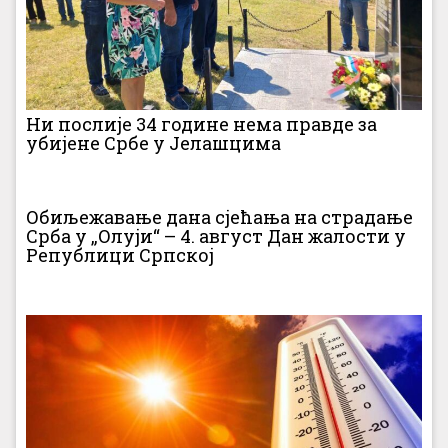
Ни послије 34 године нема правде за
убијене Србе у Јелашцима
Обиљежавање дана сјећања на страдање
Срба у „Олуји“ – 4. август Дан жалости у
Републици Српској