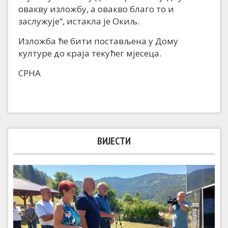
овакву изложбу, а овакво благо то и
заслужује“, истакла је Окиљ.
Изложба ће бити постављена у Дому
културе до краја текућег мјесеца.
СРНА
ВИЈЕСТИ