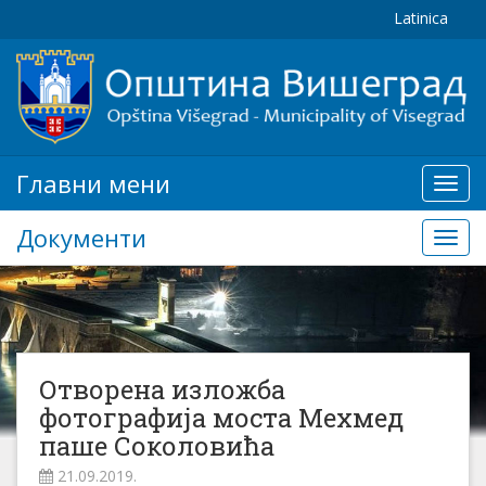
Latinica
Главни мени
Глав
мени
Документи
Доку
Отворена изложба
фотографија моста Мехмед
паше Соколовића
21.09.2019.