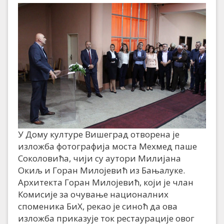
У Дому културе Вишеград отворена је
изложба фотографија моста Мехмед паше
Соколовића, чији су аутори Милијана
Окиљ и Горан Милојевић из Бањалуке.
Архитекта Горан Милојевић, који је члан
Комисије за очување националних
споменика БиХ, рекао је синоћ да ова
изложба приказује ток рестаурације овог