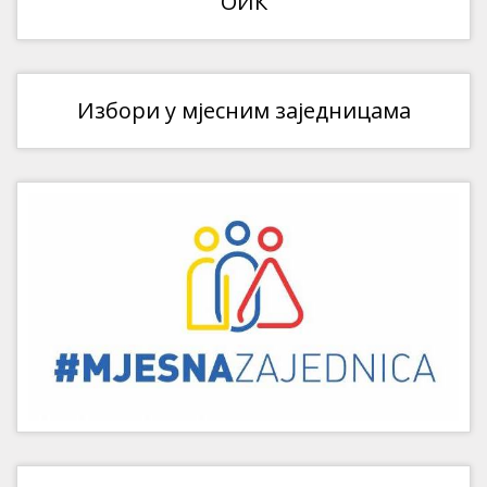
ОИК
Избори у мјесним заједницама