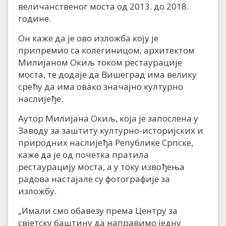
величанственог моста од 2013. до 2018.
године.
Он каже да је ово изложба коју је
припремио са колегиницом, архитектом
Милијаном Окиљ током рестаурације
моста, те додаје да Вишеград има велику
срећу да има овако значајно културно
наслијеђе.
Аутор Милијана Окиљ, која је запослена у
Заводу за заштиту културно-историјских и
природних наслијеђа Републике Српске,
каже да је од почетка пратила
рестаурацију моста, а у току извођења
радова настајале су фотографије за
изложбу.
„Имали смо обавезу према Центру за
свјетску баштину да направимо једну