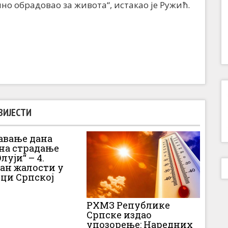
но обрадовао за живота“, истакао је Ружић.
ВИЈЕСТИ
вање дана
 на страдање
луји“ – 4.
Дан жалости у
ци Српској
РХМЗ Републике
Српске издао
упозорење: Наредних