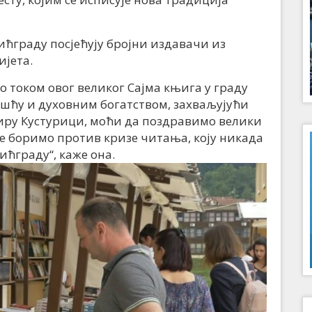
ићграду посјећују бројни издавачи из
ијета.
о током овог великог Сајма књига у граду
ошћу и духовним богатством, захваљујући
иру Кустурици, моћи да поздравимо велики
се боримо против кризе читања, коју никада
ићграду“, каже она.