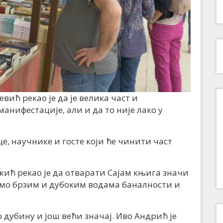
ић рекао је да је велика част и
нифестације, али и да то није лако у
е, научнике и госте који ће чинити част
ћ рекао је да отварати Сајам књига значи
имо брзим и дубоким водама баналности и
 дубину и још већи значај. Иво Андрић је