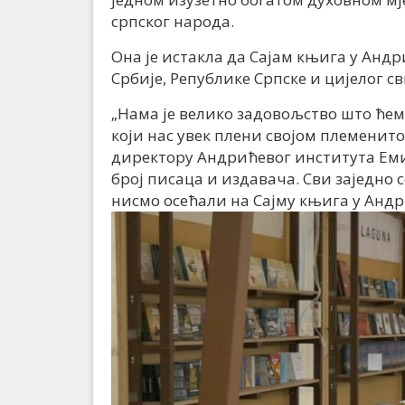
српског народа.
Она је истакла да Сајам књига у Андр
Србије, Републике Српске и цијелог св
„Нама је велико задовољство што ћем
који нас увек плени својом племенит
директору Андрићевог института Ем
број писаца и издавача. Сви заједно 
нисмо осећали на Сајму књига у Андр