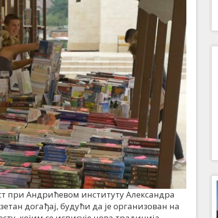
т при Андрићевом институту Александра
узетан догађај, будући да је организован на
сту, којим се исписује нова традиција