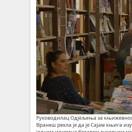
Руководилац Одјељења за књижевнос
Вранеш рекла је да је Сајам књига из
једном изузетно богатом духовном мје