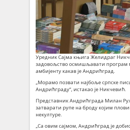
Уредник Сајма књига Желидраг Никчев
задовољство осмишљавати програм ма
амбијенту какав је Андрићград.
„Морамо позвати најбоље српске писц
Андрићграду“, истакао је Никчевић.
Представник Андрићграда Милан Ружи
затварати рупе на броду којим плов
некултуре.
„Са овим сајмом, Андрићград је добио