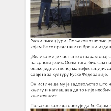
Руски писац Јуриј Пољаков отворио ј
којем ће се представити бројни издав
„Велика ми је част што отварам овај 
на српски језик. Осим тога, био сам н
овако једниственој манифестацији, сам
Савјета за културу Руске Федерације.
Он истиче да му је задовољство што
књигу и наглашава да то није необич
књижевност.
Пољаков каже да очекује да ће Сајам