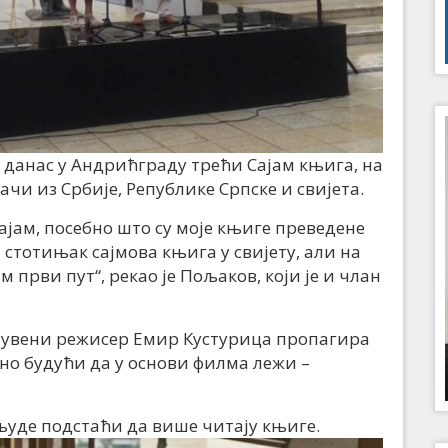
е данас у Андрићграду трећи Сајам књига, на
ачи из Србије, Републике Српске и свијета.
сајам, посебно што су моје књиге преведене
а стотињак сајмова књига у свијету, али на
 први пут“, рекао је Пољаков, који је и члан
 чувени режисер Емир Кустурица пропагира
но будући да у основи филма лежи –
 људе подстаћи да више читају књиге.