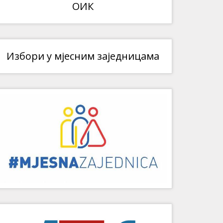
ОИК
Избори у мјесним заједницама