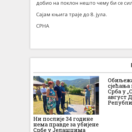
добио на поклон нешто чему би се сил
Сајам књига траје до 8. јула.
СРНА
Обиљежа
сјећања
Срба у „О
август 
Републи
Ни послије 34 године
нема правде за убијене
Србе у Јелашцима