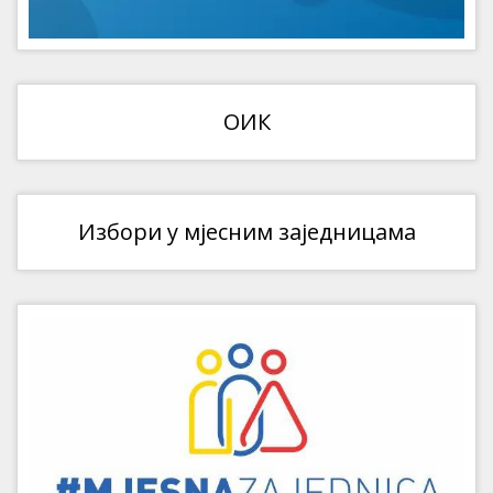
ОИК
Избори у мјесним заједницама