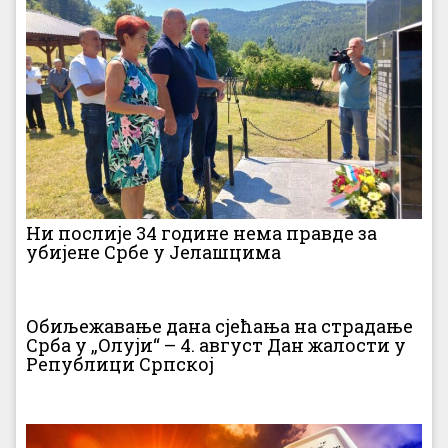
Ни послије 34 године нема правде за
убијене Србе у Јелашцима
Обиљежавање дана сјећања на страдање
Срба у „Олуји“ – 4. август Дан жалости у
Републици Српској