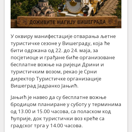
У оквиру манифестације отварања љетне
туристичке сезоне у Вишеграду, која ће
бити одржана од 22. до 24. маја, за
посјетиоце и грађане биће организоване
бесплатне вожње на ријеци Дрини и
туристичким возом, рекао је Срни
директор Туристичке организације
Вишеград Јадранко Јањић.
Јањић је навео да су бесплатне вожње
бродицом планиране у суботу у терминима
од 13.00 и 15.00 часова, са поласком код
ћуприје, док туристички воз креће са
градског трга у 14.00 часова.