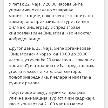
У петак 22. маја, у 20.00 часова биће
уприличено свечано отварање
манифестације, након чега је планирано
премијерно приказивање туристичког
филма о Вишеграду испред зграде
хидроелектране Вишеград, као и коктел
добродошлице.
Другог дана, 23. маја, биће организован
„Вишеградски корзо“ од 10.00 до 20.00
часова, уз учешће 20 излагача – локалних
произвођача хране и пића, представника
угоститељског и хотелског сектора,
пољопривредника, пчелара и излагача
ручних радова.
Посјетиоце очекују музички програм,
улична анимација, туристички садржаји,
као и концерт од 21.00 час на малом