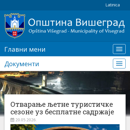
Latinica
Главни мени
Глав
мени
Документи
Доку
Отварање љетне туристичке
сезоне уз бесплатне садржаје
20.05.2026.