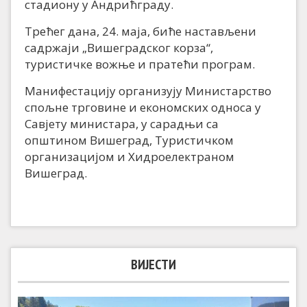
стадиону у Андрићграду.
Трећег дана, 24. маја, биће настављени
садржаји „Вишеградског корза“,
туристичке вожње и пратећи програм.
Манифестацију организују Министарство
спољне трговине и економских односа у
Савјету министара, у сарадњи са
општином Вишеград, Туристичком
организацијом и Хидроелектраном
Вишеград.
ВИЈЕСТИ