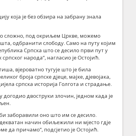
цију која је без обзира на забрану знала
мо сложно, под окриљем Цркве, можемо
шта, одбранити слободу. Само на путу којим
епублика Српска што се десило први пут у
 српског народа“, нагласио је Остојић.
тиша, вјероватно тугује што је била
иког броја српске д‌јеце, мајке, д‌јевојака,
цијела српска историја Голгота и страдање.
ту догодио двоструки злочин, једном када је
љен.
рби заборавили оно што им се десило.
декватан начин обиљежили ни мјесто гд‌је
оме да причамо“, подсјетио је Остојић.