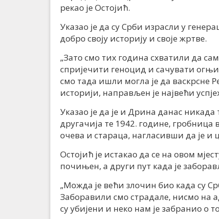
рекао је Остојић.
Указао је да су Срби израсли у генера
добро своју историју и своје жртве.
„Зато смо тих година схватили да са
спријечити геноцид и сачувати огњи
смо тада ишли могла је да васкрсне Р
историји, направљен је највећи успјех
Указао је да је и Дрина данас никада 
другачија те 1942. године, гробница вел
очева и стараца, нагласивши да је и 
Остојић је истакао да се на овом мјес
почињен, а други пут када је заборав
„Можда је већи злочин био када су С
Заборавили смо страдале, нисмо на а
су убијени и неко нам је забранио о т