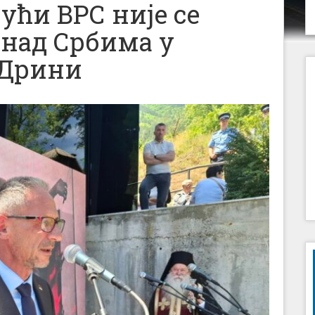
ући ВРС није се
 над Србима у
 Дрини