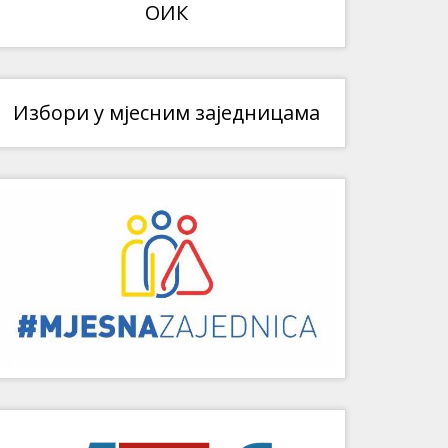
ОИК
Избори у мјесним заједницама