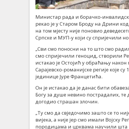
Министар рада и борачко-инвалидске
рекао је у Старом Броду на Дрини код
на том мјесту није поновио деведесе
Српске и МУП-у који су спријечили н
„Сви смо поносни на то што смо ради
смо спријечили геноцид, створили Ре
истакао је Остојић у обраћању након 
Сарајевско-романијске регије које су
јединице Јуре Францетића.
Он је истакао да је данас бити обаве
Богу за душе невино пострадалих, те д
догодио страшан злочин.
„Ту смо да свједочимо зашто се то н
вијека, а није јер смо имали Војску Р
породицама и црквама научили шта на