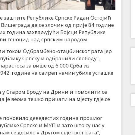
 заштите Републике Српске Радан Остојић
 Вишеграда да се злочин од прије 84 године
тих година захваљујући Војсци Републике
ови геноцид над српским народом.
ли током Одбрамбено-отаџбинског рата јер
публику Српску и одбранили слободу“,
парастоса за више од 6.000 Срба из
 1942. године на свиреп начин убиле усташке
за у Старом Броду на Дрини и помолити се
а је веома тешко причати на мјесту гд‌је се
ије поновило деведестих година прошлог
епублике Српске и МУП и зато што су нас у
м се десило у Другом свјетског рата“,