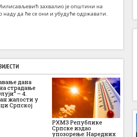
 Милисављевић захвалио је општини на
 наду да ће се они и убудуће одржавати.
ВИЈЕСТИ
вање дана
 на страдање
луји“ – 4.
Дан жалости у
ци Српској
РХМЗ Републике
Српске издао
упозорење: Наредних