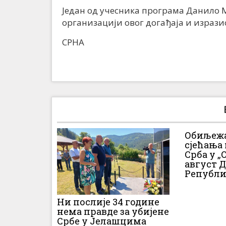
Један од учесника програма Данило
организацији овог догађаја и изразио
СРНА
Обиљежа
сјећања
Срба у „О
август 
Републи
Ни послије 34 године
нема правде за убијене
Србе у Јелашцима