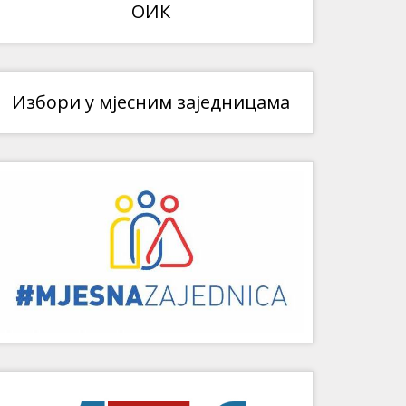
ОИК
Избори у мјесним заједницама