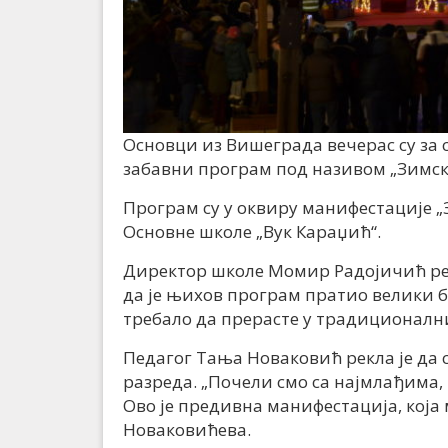
Основци из Вишеграда вечерас су за 
забавни програм под називом „Зимск
Програм су у оквиру манифестације 
Основне школе „Вук Караџић“.
Директор школе Момир Радојичић рек
да је њихов програм пратио велики бр
требало да прерасте у традиционални
Педагог Тања Новаковић рекла је да 
разреда. „Почели смо са најмлађима,
Ово је предивна манифестација, која 
Новаковићева.