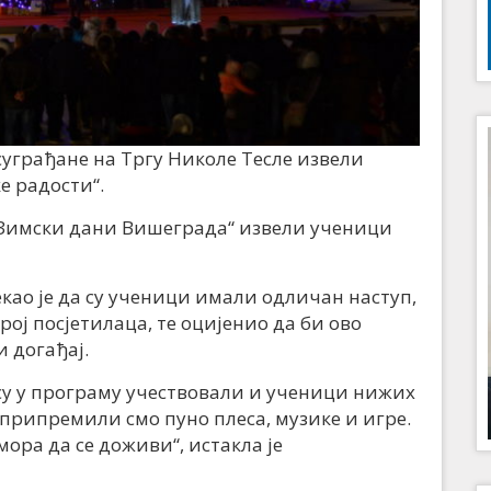
суграђане на Тргу Николе Тесле извели
е радости“.
„Зимски дани Вишеграда“ извели ученици
ао је да су ученици имали одличан наступ,
ој посјетилаца, те оцијенио да би ово
 догађај.
су у програму учествовали и ученици нижих
 припремили смо пуно плеса, музике и игре.
мора да се доживи“, истакла је