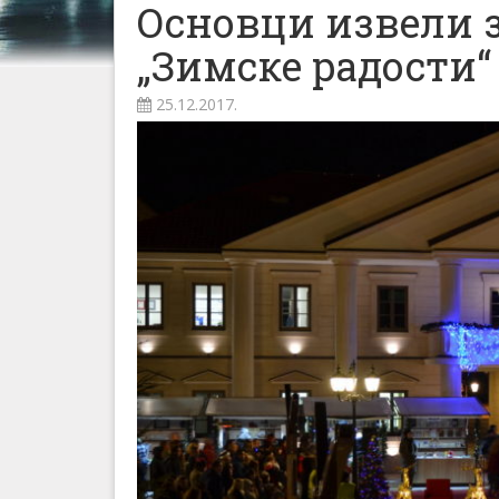
Основци извели 
„Зимске радости“
25.12.2017.