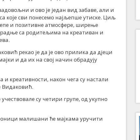
адовољни и ово је један вид забаве, али и
а које сви понесемо најљепше утиске. Циљ
епе и позитивне атмосфере, ширење
арадње са родитељима на креативан и
ева.
ковић рекао је да је ово прилика да дјеци
мајки и да их на свој начин обрадују
а и креативности, након чега су настали
е Видаковић.
 учествовале су четири групе, од укупно
ионици малишани ће мајкама уручити