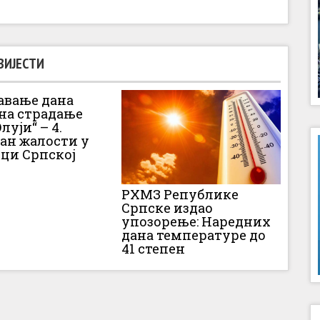
ВИЈЕСТИ
вање дана
 на страдање
луји“ – 4.
Дан жалости у
ци Српској
РХМЗ Републике
Српске издао
упозорење: Наредних
дана температуре до
41 степен