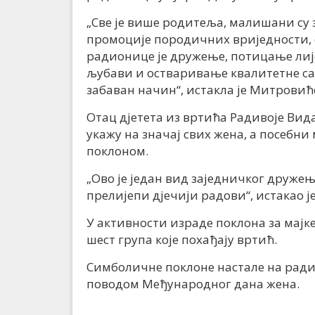
„Све је више родитеља, малишани су з
промоције породичних вриједности, с
радионице је дружење, потицање лиј
љубави и остваривање квалитетне с
забаван начин“, истакла је Митровић
Отац дјетета из вртића Радивоје Вида
укажу на значај свих жена, а посебни 
поклоном.
„Ово је један вид заједничког дружењ
прелијепи дјечији радови“, истакао ј
У активности израде поклона за мајке
шест група које похађају вртић.
Симболичне поклоне настале на рад
поводом Међународног дана жена.