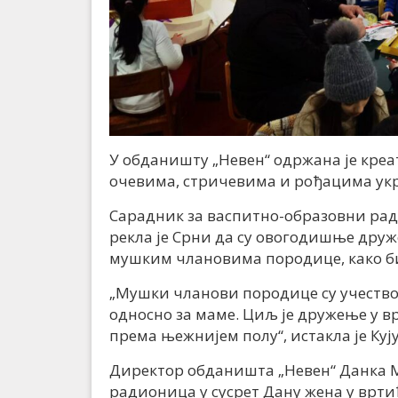
У обданишту „Невен“ одржана је креат
очевима, стричевима и рођацима укр
Сарадник за васпитно-образовни рад
рекла је Срни да су овогодишње дру
мушким члановима породице, како би
„Мушки чланови породице су учество
односно за маме. Циљ је дружење у в
према њежнијем полу“, истакла је Куј
Директор обданишта „Невен“ Данка М
радионица у сусрет Дану жена у врти