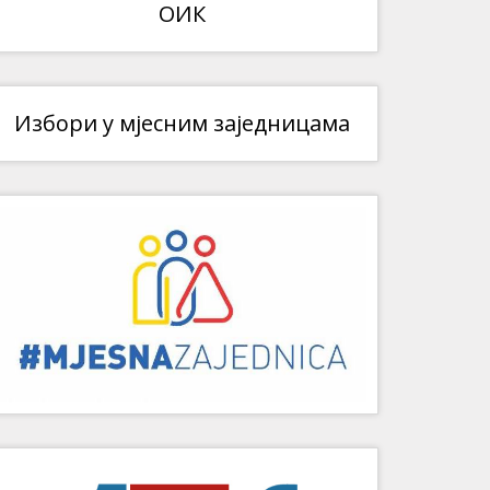
ОИК
Избори у мјесним заједницама