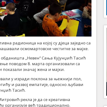
ивна радионица на којој су дјеца заједно са
ашавали осмомартовске честитке за мајке.
 обданишта „Невен“ Сања Кујунџић Тасић
жење поводом 8. марта организовали са
 показали значај жена и мајки.
вали у изради поклона за њежнији пол,
ртићу и развој емпатије, односно љубави
унџић Тасић.
итровић рекла је да се креативна
ћу организује већ традиционално.