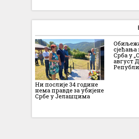
Обиљежа
сјећања
Срба у „О
август 
Републи
Ни послије 34 године
нема правде за убијене
Србе у Јелашцима