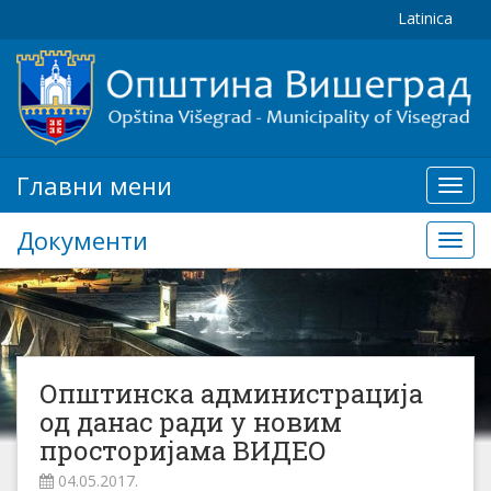
Latinica
Главни мени
Глав
мени
Документи
Доку
Општинска администрација
од данас ради у новим
просторијама ВИДЕО
04.05.2017.