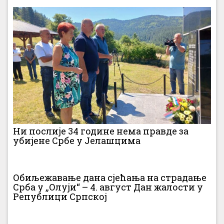
Ни послије 34 године нема правде за
убијене Србе у Јелашцима
Обиљежавање дана сјећања на страдање
Срба у „Олуји“ – 4. август Дан жалости у
Републици Српској