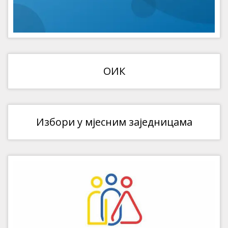
ОИК
Избори у мјесним заједницама