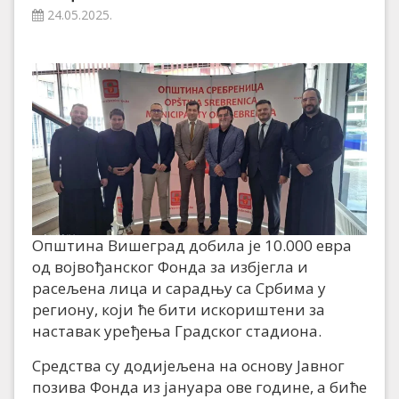
24.05.2025.
Општина Вишеград добила је 10.000 евра
од војвођанског Фонда за избјегла и
расељена лица и сарадњу са Србима у
региону, који ће бити искориштени за
наставак уређења Градског стадиона.
Средства су додијељена на основу Јавног
позива Фонда из јануара ове године, а биће