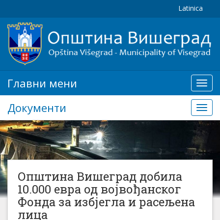
Latinica
Главни мени
Глав
мени
Документи
Доку
Општина Вишеград добила
10.000 евра од војвођанског
Фонда за избјегла и расељена
лица