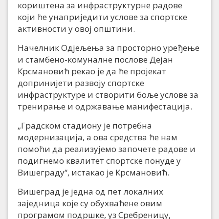
кориштена за инфраструктурне радове
који ће унаприједити услове за спортске
активности у овој општини.
Начелник Одјељења за просторно уређење
и стамбено-комуналне послове Дејан
Крсмановић рекао је да ће пројекат
допринијети развоју спортске
инфраструктуре и створити боље услове за
тренирање и одржавање манифестација.
„Градском стадиону је потребна
модернизација, а ова средства ће нам
помоћи да реализујемо започете радове и
подигнемо квалитет спортске понуде у
Вишеграду“, истакао је Крсмановић.
Вишеград је једна од пет локалних
заједница које су обухваћене овим
програмом подршке, уз Сребреницу,