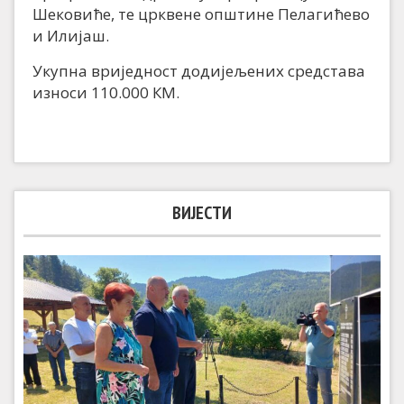
Шековиће, те црквене општине Пелагићево
и Илијаш.
Укупна вриједност додијељених средстава
износи 110.000 КМ.
ВИЈЕСТИ