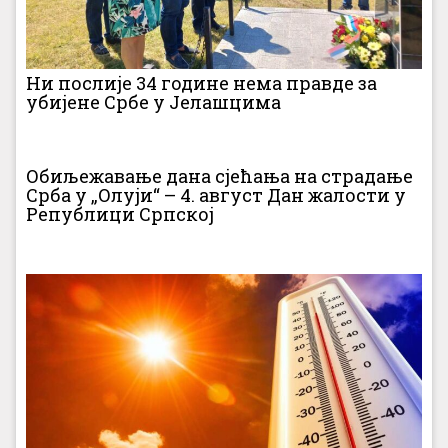
Ни послије 34 године нема правде за
убијене Србе у Јелашцима
Обиљежавање дана сјећања на страдање
Срба у „Олуји“ – 4. август Дан жалости у
Републици Српској