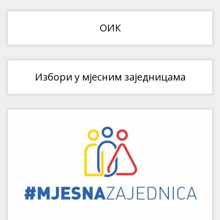
ОИК
Избори у мјесним заједницама