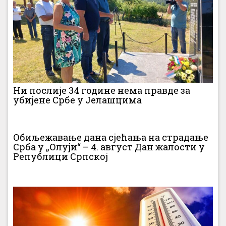
Ни послије 34 године нема правде за
убијене Србе у Јелашцима
Обиљежавање дана сјећања на страдање
Срба у „Олуји“ – 4. август Дан жалости у
Републици Српској