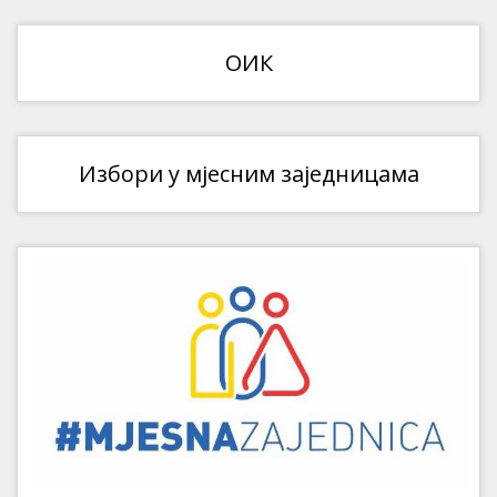
ОИК
Избори у мјесним заједницама