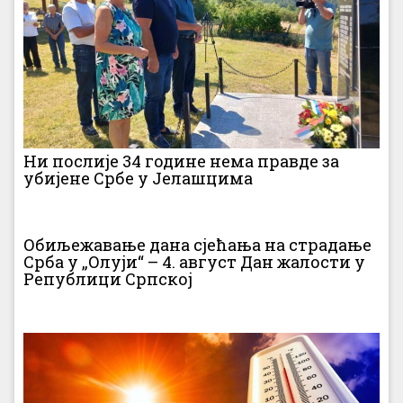
Ни послије 34 године нема правде за
убијене Србе у Јелашцима
Обиљежавање дана сјећања на страдање
Срба у „Олуји“ – 4. август Дан жалости у
Републици Српској