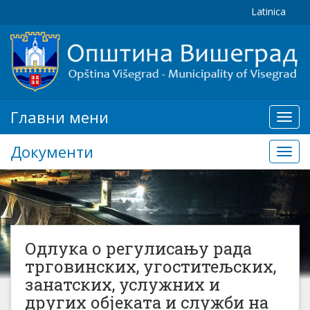
Latinica
Главни мени
Глав
мени
Документи
Доку
Одлука о регулисању рада
трговинских, угоститељских,
занатских, услужних и
других објеката и служби на