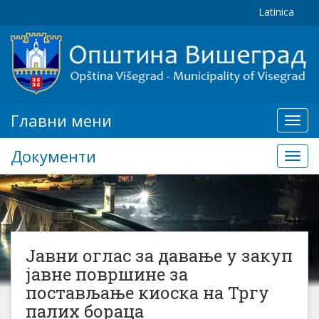
Latinica
Главни мени
Глав
мени
Документи
Доку
Јавни оглас за давање у закуп
јавне површине за
постављање киоска на Тргу
палих бораца