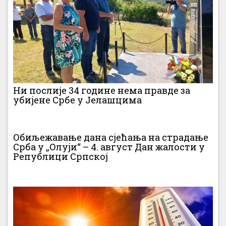
Ни послије 34 године нема правде за
убијене Србе у Јелашцима
Обиљежавање дана сјећања на страдање
Срба у „Олуји“ – 4. август Дан жалости у
Републици Српској