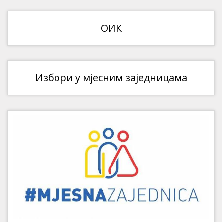
ОИК
Избори у мјесним заједницама