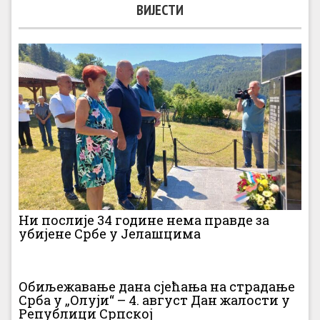
ВИЈЕСТИ
Ни послије 34 године нема правде за
убијене Србе у Јелашцима
Обиљежавање дана сјећања на страдање
Срба у „Олуји“ – 4. август Дан жалости у
Републици Српској