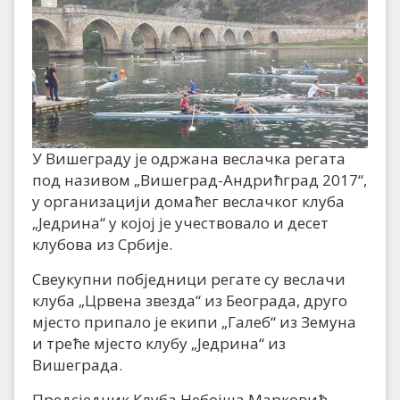
У Вишеграду је одржана веслачка регата
под називом „Вишеград-Андрићград 2017“,
у организацији домаћег веслачког клуба
„Једрина“ у којој је учествовало и десет
клубова из Србије.
Свеукупни побједници регате су веслачи
клуба „Црвена звезда“ из Београда, друго
мјесто припало је екипи „Галеб“ из Земуна
и треће мјесто клубу „Једрина“ из
Вишеграда.
Предсједник Клуба Небојша Марковић