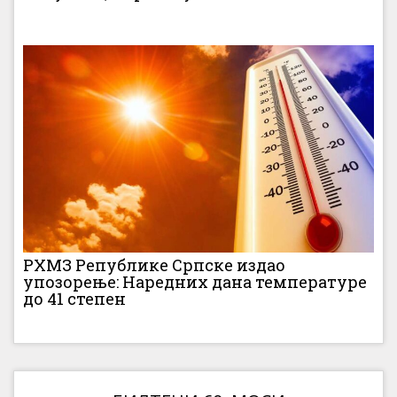
РХМЗ Републике Српске издао
упозорење: Наредних дана температуре
до 41 степен