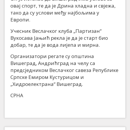
овај спорт, те да је Дрина хладна и свјежа,
тако да су услови међу најбољима у
Европи.
Учесник Веслачког клуба „Партизан“
Вукосава Јањић рекла је да је старт био
добар, те да је вода лијепа и мирна.
Организатори регате су општина
Вишеград, Андрићград на челу са
предсједником Веслачког савеза Републике
Српске Емиром Кустурицом и
„Хидроелектрана“ Вишеград.
СРНА