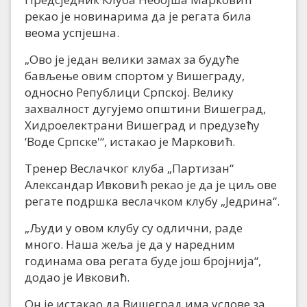
рекао је новинарима да је регата била
веома успјешна.
„Ово је један велики замах за будуће
бављење овим спортом у Вишеграду,
односно Републици Српској. Велику
захвалност дугујемо општини Вишеград,
Хидроелектрани Вишеград и предузећу
‘Воде Српске'“, истакао је Марковић.
Тренер Веслачког клуба „Партизан“
Александар Ивковић рекао је да је циљ ове
регате подршка веслачком клубу „Једрина“.
„Људи у овом клубу су одлични, раде
много. Наша жеља је да у наредним
годинама ова регата буде још бројнија“,
додао је Ивковић.
Он је истакао да Вишеград има услове за