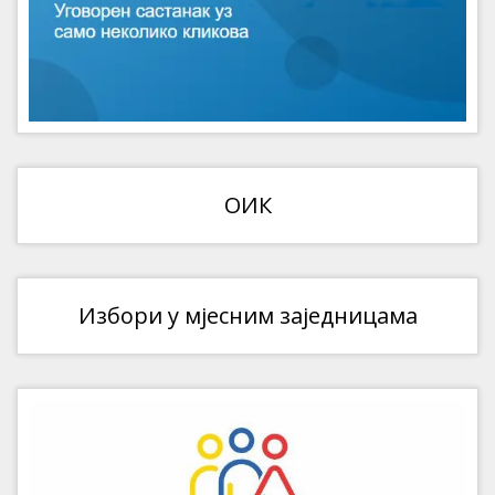
ОИК
Избори у мјесним заједницама