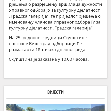
рјешења о разрјешењу вршилаца дужности
Управног одбора ЈУ за културну дјелатност
„Градска галерија“, те приједлог рјешења о
именовању чланова Управног одбора ЈУ за
културну дјелатност „Градска галерија“.
На 25. редовној сједници Скупштине
општине Вишеград одборници ће
разматарти 18 тачака дневног реда.
Скупштина је заказана у 10.00 часова.
ВИЈЕСТИ