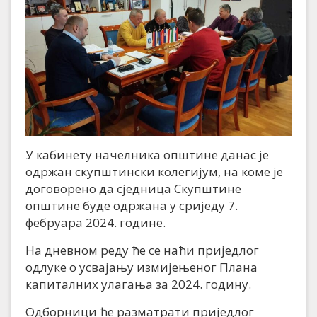
У кабинету начелника општине данас је
одржан скупштински колегијум, на коме је
договорено да сједница Скупштине
општине буде одржана у сриједу 7.
фебруара 2024. године.
На дневном реду ће се наћи приједлог
одлуке о усвајању измијењеног Плана
капиталних улагања за 2024. годину.
Одборници ће разматрати приједлог