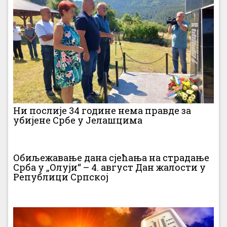
Ни послије 34 године нема правде за
убијене Србе у Јелашцима
Обиљежавање дана сјећања на страдање
Срба у „Олуји“ – 4. август Дан жалости у
Републици Српској