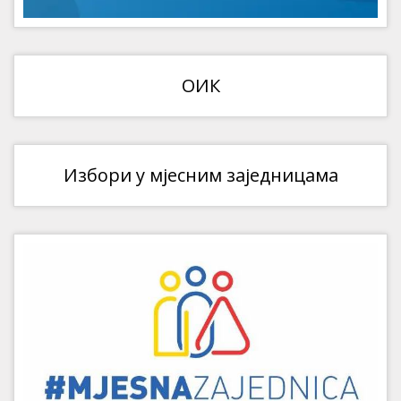
ОИК
Избори у мјесним заједницама