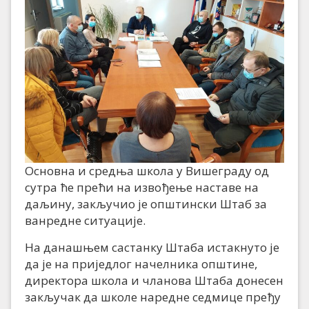
Основна и средња школа у Вишеграду од
сутра ће прећи на извођење наставе на
даљину, закључио је општински Штаб за
ванредне ситуације.
На данашњем састанку Штаба истакнуто је
да је на приједлог начелника општине,
директора школа и чланова Штаба донесен
закључак да школе наредне седмице пређу