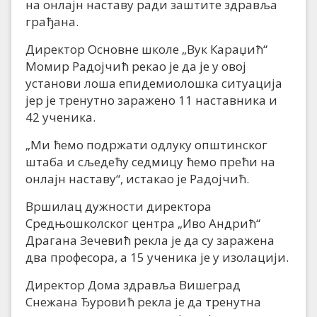
на онлајн наставу ради заштите здравља
грађана.
Директор Основне школе „Вук Караџић“
Момир Радојчић рекао је да је у овој
установи лоша епидемиолошка ситуација
јер је тренутно заражено 11 наставника и
42 ученика.
„Ми ћемо подржати одлуку општинског
штаба и сљедећу седмицу ћемо прећи на
онлајн наставу“, истакао је Радојчић.
Вршилац дужности директора
Средњошколског центра „Иво Андрић“
Драгана Зечевић рекла је да су заражена
два професора, а 15 ученика је у изолацији.
Директор Дома здравља Вишеград
Снежана Ђуровић рекла је да тренутна