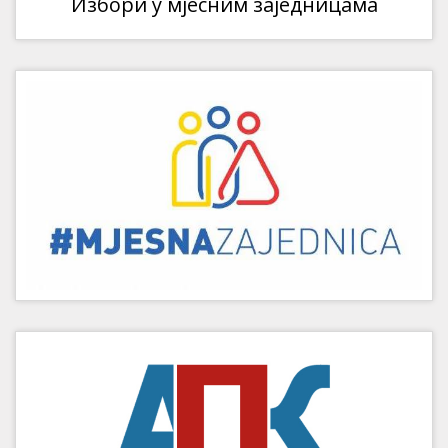
Избори у мјесним заједницама