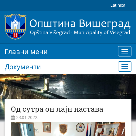
Latinica
Главни мени
Глав
мени
Документи
Доку
Од сутра он лајн настава
23.01.2022.