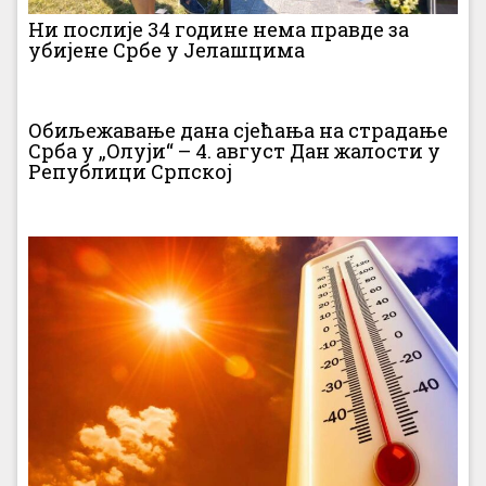
Ни послије 34 године нема правде за
убијене Србе у Јелашцима
Обиљежавање дана сјећања на страдање
Срба у „Олуји“ – 4. август Дан жалости у
Републици Српској