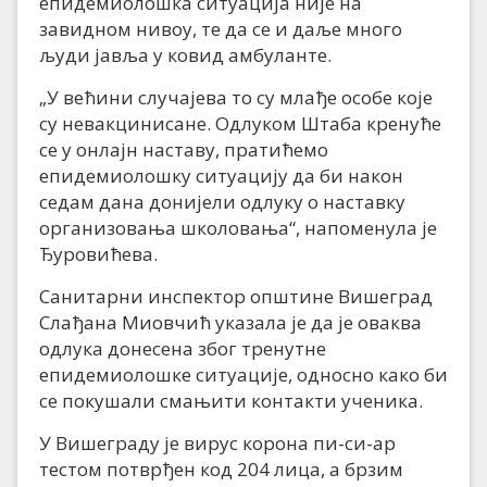
епидемиолошка ситуација није на
завидном нивоу, те да се и даље много
људи јавља у ковид амбуланте.
„У већини случајева то су млађе особе које
су невакцинисане. Одлуком Штаба кренуће
се у онлајн наставу, пратићемо
епидемиолошку ситуацију да би након
седам дана донијели одлуку о наставку
организовања школовања“, напоменула је
Ђуровићева.
Санитарни инспектор општине Вишеград
Слађана Миовчић указала је да је оваква
одлука донесена због тренутне
епидемиолошке ситуације, односно како би
се покушали смањити контакти ученика.
У Вишеграду је вирус корона пи-си-ар
тестом потврђен код 204 лица, а брзим