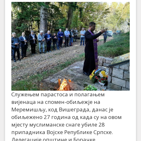
Служењем парастоса и полагањем
вијенаца на спомен-обиљежје на
Меремишљу, код Вишеграда, данас је
обиљежено 27 година од када су на овом
мјесту муслиманске снаге убиле 28
припадника Војске Републике Српске.
Делегације општине и Борачке