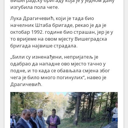
Вишеградску бригаду која је у једном дану
изгубила пола чете.
Лука Драгичевић, који је тада био
начелник Штаба бригаде, рекао је да је
октобар 1992. године био страшан, јер је у
то вријеме на овом мјесту Вишеградска
бригада највише страдала.
„Били су изненађени, непријатељ је
одабрао да нападне ово мјесто тачно у
подне, и то када се обављала смјена због
чега је било много погинулих“, навео је
Драгичевић.