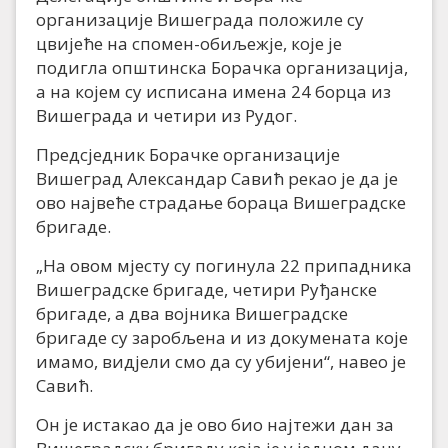
организације Вишеграда положиле су
цвијеће на спомен-обиљежје, које је
подигла општинска Борачка организација,
а на којем су исписана имена 24 борца из
Вишеграда и четири из Рудог.
Предсједник Борачке организације
Вишеград Александар Савић рекао је да је
ово највеће страдање бораца Вишеградске
бригаде.
„На овом мјесту су погинула 22 припадника
Вишеградске бригаде, четири Руђанске
бригаде, а два војника Вишеградске
бригаде су заробљена и из докумената које
имамо, видјели смо да су убијени“, навео је
Савић.
Он је истакао да је ово био најтежи дан за