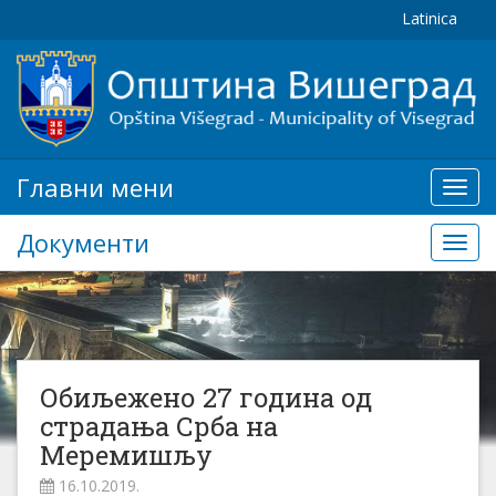
Latinica
Главни мени
Глав
мени
Документи
Доку
Обиљежено 27 година од
стрaдања Срба на
Меремишљу
16.10.2019.