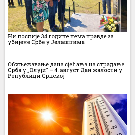
Ни послије 34 године нема правде за
убијене Србе у Јелашцима
Обиљежавање дана сјећања на страдање
Срба у „Олуји“ – 4. август Дан жалости у
Републици Српској