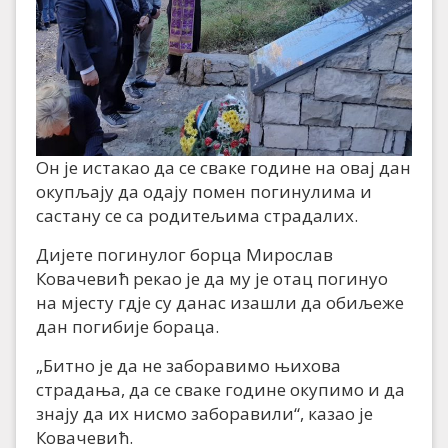
Он је истакао да се сваке године на овај дан
окупљају да одају помен погинулима и
састану се са родитељима страдалих.
Дијете погинулог борца Мирослав
Ковачевић рекао је да му је отац погинуо
на мјесту гдје су данас изашли да обиљеже
дан погибије бораца.
„Битно је да не заборавимо њихова
страдања, да се сваке године окупимо и да
знају да их нисмо заборавили“, казао је
Ковачевић.