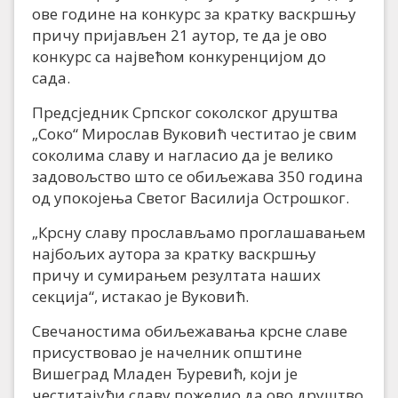
ове године на конкурс за кратку васкршњу
причу пријављен 21 аутор, те да је ово
конкурс са највећом конкуренцијом до
сада.
Предсједник Српског соколског друштва
„Соко“ Мирослав Вуковић честитао је свим
соколима славу и нагласио да је велико
задовољство што се обиљежава 350 година
од упокојења Светог Василија Острошког.
„Крсну славу прослављамо проглашавањем
најбољих аутора за кратку васкршњу
причу и сумирањем резултата наших
секција“, истакао је Вуковић.
Свечаностима обиљежавања крсне славе
присуствовао је начелник општине
Вишеград Младен Ђуревић, који је
честитајући славу пожелио да ово друштво