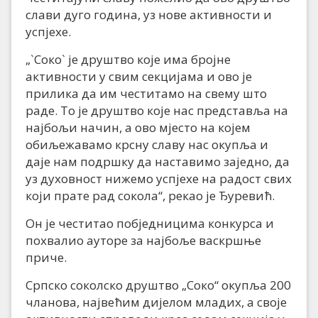
слави дуго година, уз нове активности и
успјехе.
„`Соко` је друштво које има бројне
активности у свим секцијама и ово је
прилика да им честитамо на свему што
раде. То је друштво које нас представља на
најбољи начин, а ово мјесто на којем
обиљежавамо крсну славу нас окупља и
даје нам подршку да наставимо заједно, да
уз духовност нижемо успјехе на радост свих
који прате рад сокола“, рекао је Ђуревић.
Он је честитао побједницима конкурса и
похвалио ауторе за најбоље васкршње
приче.
Српско соколско друштво „Соко“ окупља 200
чланова, највећим дијелом младих, а своје