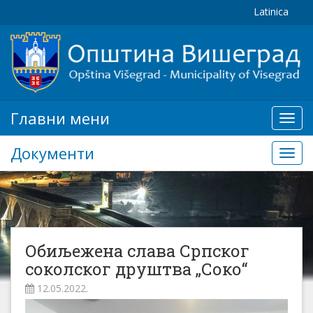
Latinica
Главни мени
Глав
мени
Документи
Доку
Обиљежена слава Српског
соколског друштва „Соко“
12.05.2022.