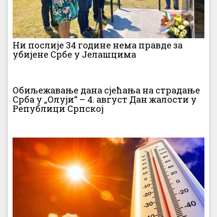
Ни послије 34 године нема правде за
убијене Србе у Јелашцима
Обиљежавање дана сјећања на страдање
Срба у „Олуји“ – 4. август Дан жалости у
Републици Српској