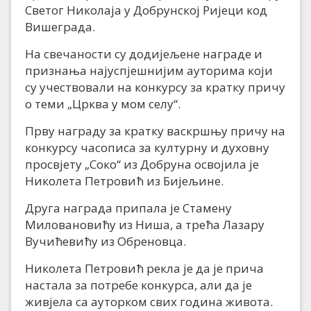
Светог Николаја у Добрунској Ријеци код
Вишеграда.
На свечаности су додијељене награде и
признања најуспјешнијим ауторима који
су учествовали на конкурсу за кратку причу
о теми „Црква у мом селу“.
Прву награду за кратку васкршњу причу на
конкурсу часописа за културну и духовну
просвјету „Соко“ из Добруна освојила је
Николета Петровић из Бијељине.
Друга награда припала је Стамену
Миловановићу из Ниша, а трећа Лазару
Вучићевићу из Обреновца.
Николета Петровић рекла је да је прича
настала за потребе конкурса, али да је
живјела са ауторком свих година живота.