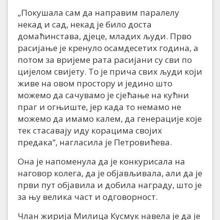
„Покушала сам да направим паралелу
некад и сад, некад је било доста
домаћинстава, дјеце, младих људи. Прво
расијање је кренуло осамдесетих година, а
потом за вријеме рата расијани су сви по
цијелом свијету. То је прича свих људи који
живе на овом простору и једино што
можемо да сачувамо је сјећање на кућни
праг и огњиште, јер када то немамо не
можемо да имамо калем, да генерације које
тек стасавају иду корацима својих
предака“, нагласила је Петровићева.
Она је напоменула да је конкурисала на
наговор колега, да је објављивала, али да је
први пут објавила и добила награду, што је
за њу велика част и одговорност.
Члан жирија Милица Кусмук навела је да је