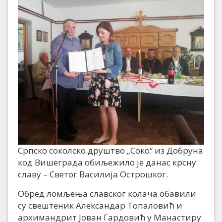
Српско соколско друштво „Соко“ из Добруна
код Вишеграда обиљежило је данас крсну
славу – Светог Василија Острошког.
Обред ломљења славског колача обавили
су свештеник Александар Топаловић и
архимандрит Јован Гардовић у Манастиру