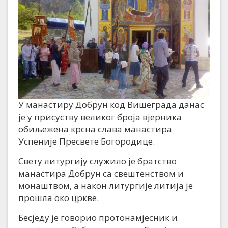
У манастиру Добрун код Вишеграда данас
је у присуству великог броја вјерника
обиљежена крсна слава манастира
Успеније Пресвете Богородице.
Свету литургију служило је братство
манастира Добрун са свештенством и
монаштвом, а након литургије литија је
прошла око цркве.
Бесједу је говорио протонамјесник и