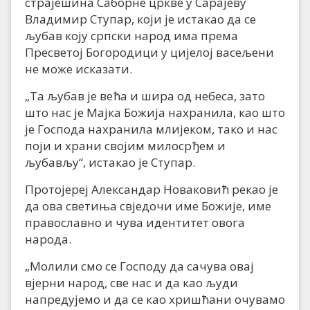
страјешина Саборне цркве у Сарајеву
Владимир Ступар, који је истакао да се
љубав коју српски народ има према
Пресветој Богородици у цијелој васељени
не може исказати.
„Та љубав је већа и шира од небеса, зато
што нас је Мајка Божија нахранила, као што
је Господа нахранила млијеком, тако и нас
поји и храни својим милосрђем и
љубављу“, истакао је Ступар.
Протојереј Александар Новаковић рекао је
да ова светиња свједочи име Божије, име
православно и чува идентитет овога
народа.
„Молили смо се Господу да сачува овај
вјерни народ, све нас и да као људи
напредујемо и да се као хришћани очувамо