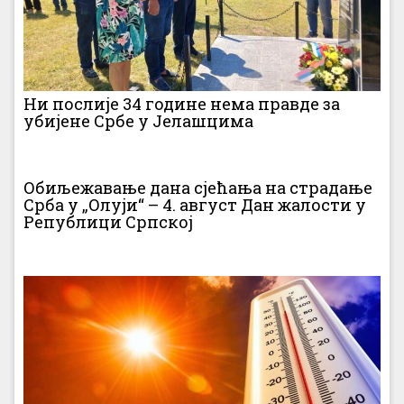
Ни послије 34 године нема правде за
убијене Србе у Јелашцима
Обиљежавање дана сјећања на страдање
Срба у „Олуји“ – 4. август Дан жалости у
Републици Српској