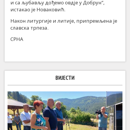
и са љубављу дођемо овдје у Добрун“,
истакао је Новаковић.
Након литургије и литије, припремљена је
славска трпеза.
СРНА
ВИЈЕСТИ