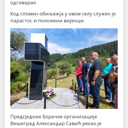
одговарао.
Код спомен-обиљежја у овом селу служен је
парастос и положени вијенци.
Предсједник Борачке организације
Вишеград Александар Савић рекао је