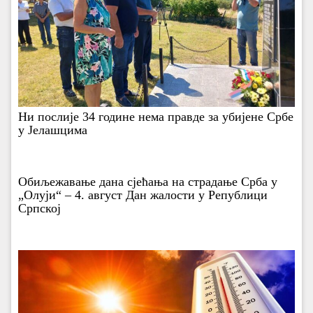
Ни послије 34 године нема правде за убијене Србе
у Јелашцима
Обиљежавање дана сјећања на страдање Срба у
„Олуји“ – 4. август Дан жалости у Републици
Српској