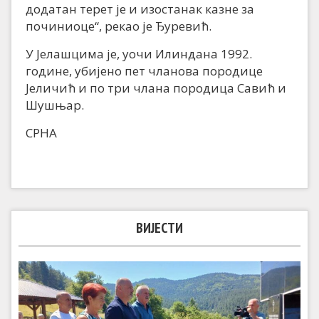
додатан терет је и изостанак казне за
починиоце“, рекао је Ђуревић.
У Јелашцима је, уочи Илиндана 1992.
године, убијено пет чланова породице
Јеличић и по три члана породица Савић и
Шушњар.
СРНА
ВИЈЕСТИ