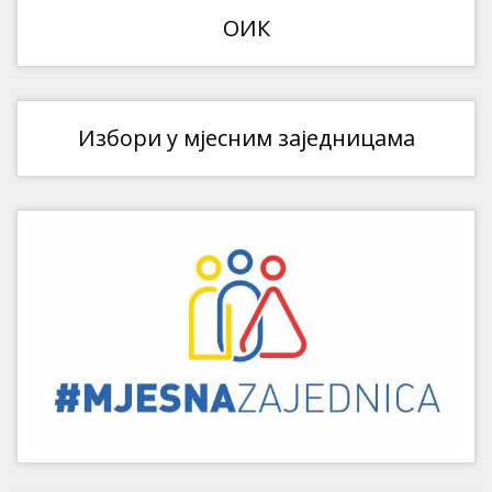
ОИК
Избори у мјесним заједницама