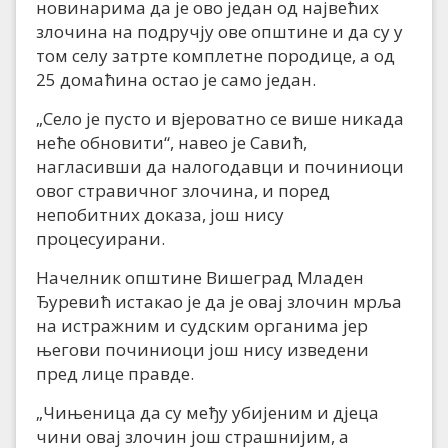
новинарима да је ово један од највећих
злочина на подручју ове општине и да су у
том селу затрте комплетне породице, а од
25 домаћина остао је само један.
„Село је пусто и вјероватно се више никада
неће обновити“, навео је Савић,
нагласивши да налогодавци и починиоци
овог стравичног злочина, и поред
непобитних доказа, још нису
процесуирани.
Начелник општине Вишеград Младен
Ђуревић истакао је да је овај злочин мрља
на истражним и судским органима јер
његови починиоци још нису изведени
пред лице правде.
„Чињеница да су међу убијеним и дјеца
чини овај злочин још страшнијим, а