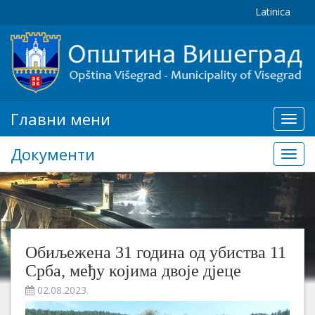
Latinica
Главни мени
Глав
мени
Документи
Доку
Обиљежена 31 година од убиства 11
Срба, међу којима двоје дјеце
02.08.2023.