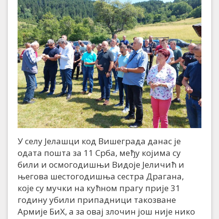
У селу Јелашци код Вишеграда данас је
одата пошта за 11 Срба, међу којима су
били и осмогодишњи Видоје Јеличић и
његова шестогодишња сестра Драгана,
које су мучки на кућном прагу прије 31
годину убили припадници такозване
Армије БиХ, а за овај злочин још није нико