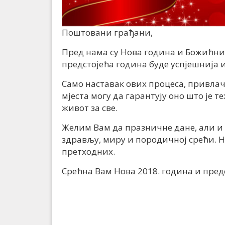
Поштовани грађани,
Пред нама су Нова година и Божићни
предстојећа година буде успјешнија 
Само наставак ових процеса, привла
мјеста могу да гарантују оно што је 
живот за све.
Желим Вам да празничне дане, али и 
здрављу, миру и породичној срећи. Н
претходних.
Срећна Вам Нова 2018. година и пре