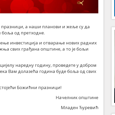
 празници, а наши планови и жеље су да
и боља од претходне.
чење инвестиција и отварање нових радних
тежња свих грађана општине, а то је бољи
цијелу наредну годину, проведете у добром
ека Вам долазећа година буде боља од свих
дстојећи Божићни празници!
Начелник општине
Младен Ђуревић