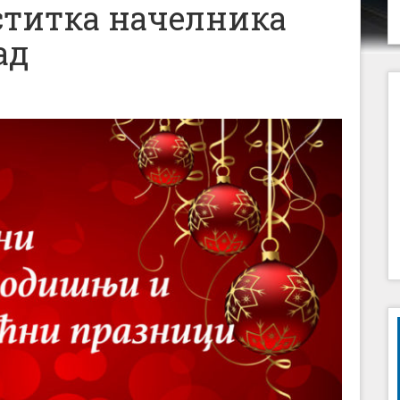
титка начелника
ад