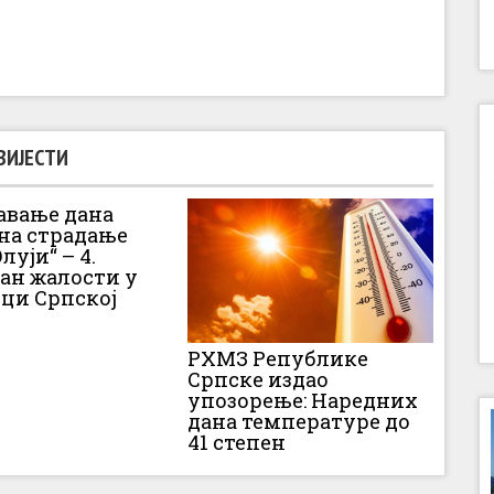
ВИЈЕСТИ
вање дана
 на страдање
луји“ – 4.
Дан жалости у
ци Српској
РХМЗ Републике
Српске издао
упозорење: Наредних
дана температуре до
41 степен