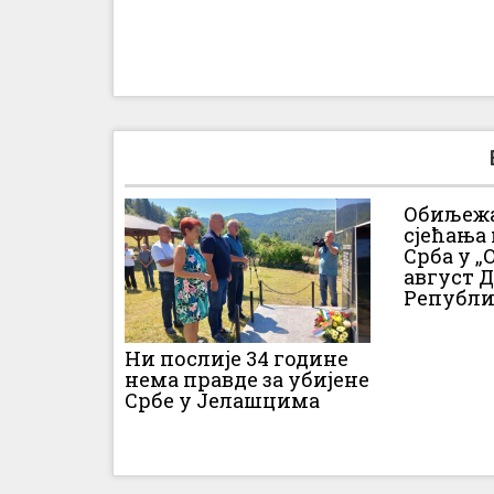
Обиљежа
сјећања
Срба у „О
август 
Републи
Ни послије 34 године
нема правде за убијене
Србе у Јелашцима