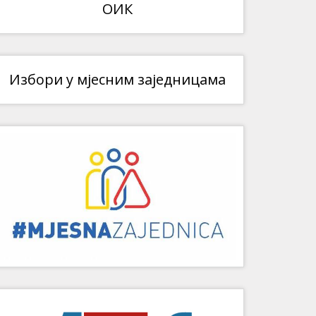
ОИК
Избори у мјесним заједницама