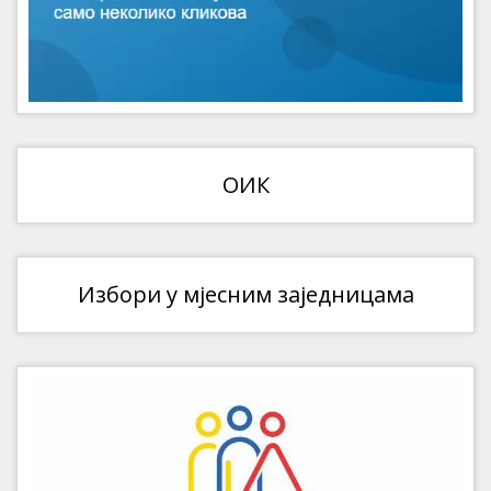
ОИК
Избори у мјесним заједницама