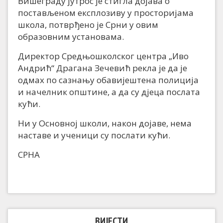
Вишеграду јутрос је стигла дојава о
постављеном експлозиву у просторијама
школа, потврђено је Срни у овим
образовним установама.
Директор Средњошколског центра „Иво
Андрић“ Драгана Зечевић рекла је да је
одмах по сазнању обавијештена полиција
и начелник општине, а да су дјеца послата
кући.
Ни у Основној школи, након дојаве, нема
наставе и ученици су послати кући.
СРНА
ВИЈЕСТИ