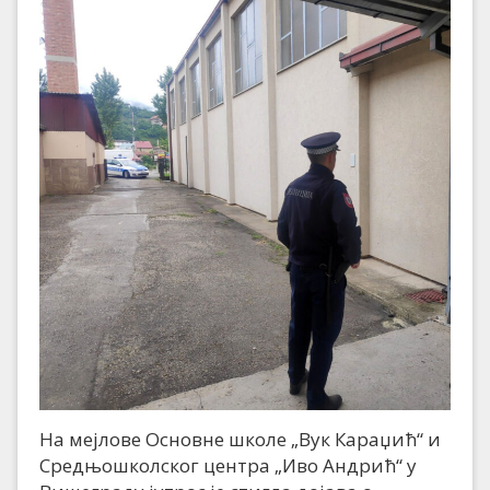
На мејлове Основне школе „Вук Караџић“ и
Средњошколског центра „Иво Андрић“ у