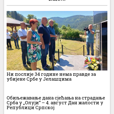
Ни послије 34 године нема правде за
убијене Србе у Јелашцима
Обиљежавање дана сјећања на страдање
Срба у „Олуји“ – 4. август Дан жалости у
Републици Српској