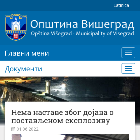
Latinica
Главни мени
Глав
мени
Документи
Доку
Нема наставе због дојава о
постављеном експлозиву
01.06.2022.