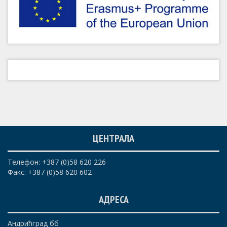
ЦЕНТРАЛА
Телефон: +387 (0)58 620 226
Факс: +387 (0)58 620 602
АДРЕСА
Андрићград бб