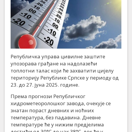
Републичка управа цивилне заштите
упозорава грађане на надолазећи
топлотни талас који ће захватити цијелу
територију Републике Српске у периоду од
23. до 27. јуна 2025. године.
Према прогнози Републичког
хидрометеоролошког завода, очекује се
знатан пораст дневних и ноћних
температура, без падавина. Дневне
температуре ће у нижим предјелима
достићи од 30°C до чак 38°C, док ће у