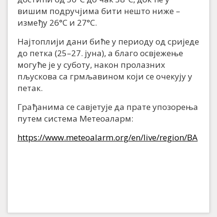
вишим подручјима бити нешто ниже –
између 26°C и 27°C.
Најтоплији дани биће у периоду од сриједе
до петка (25–27. јуна), а благо освјежење
могуће је у суботу, након пролазних
пљускова са грмљавином који се очекују у
петак.
Грађанима се савјетује да прате упозорења
путем система Метеоаларм:
https://www.meteoalarm.org/en/live/region/BA