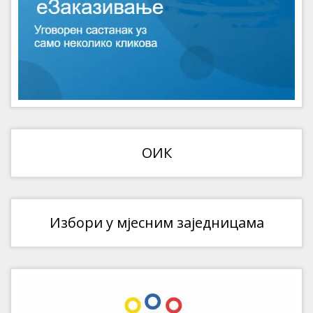
ОИК
Избори у мјесним заједницама