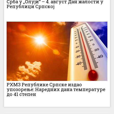
Срба у „Олуји“ – 4. август Дан жалости у
Републици Српској
РХМЗ Републике Српске издао
упозорење: Наредних дана температуре
до 41 степен