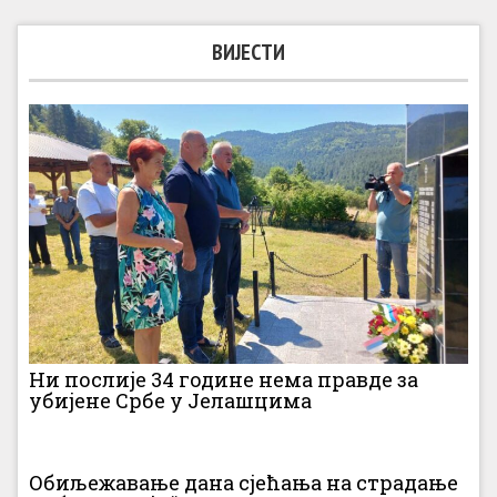
ВИЈЕСТИ
Ни послије 34 године нема правде за
убијене Србе у Јелашцима
Обиљежавање дана сјећања на страдање