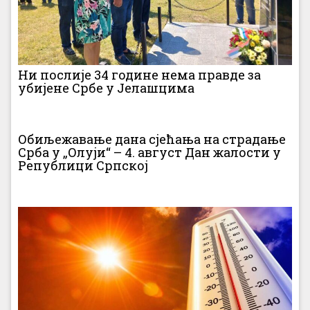
Ни послије 34 године нема правде за
убијене Србе у Јелашцима
Обиљежавање дана сјећања на страдање
Срба у „Олуји“ – 4. август Дан жалости у
Републици Српској