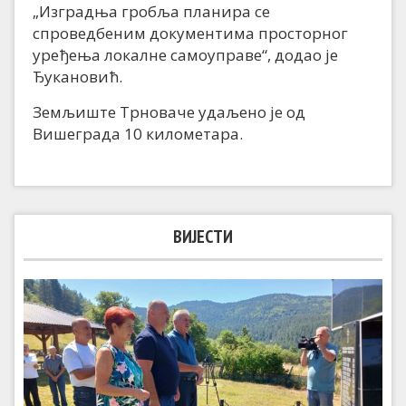
„Изградња гробља планира се
спроведбеним документима просторног
уређења локалне самоуправе“, додао је
Ђукановић.
Земљиште Трноваче удаљено је од
Вишеграда 10 километара.
ВИЈЕСТИ