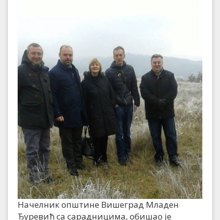
Начелник општине Вишеград Младен
Ђуревић са сарадницима, обишао је