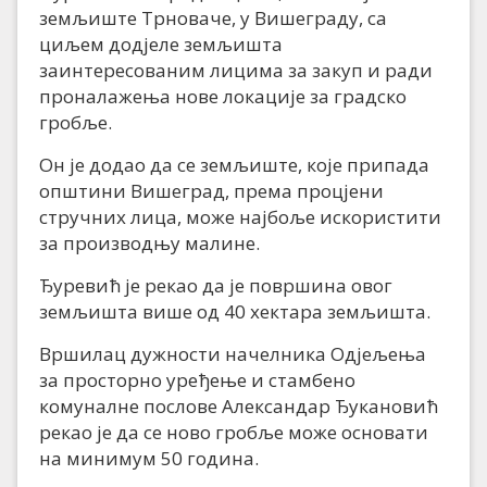
земљиште Трноваче, у Вишеграду, са
циљем додјеле земљишта
заинтересованим лицима за закуп и ради
проналажења нове локације за градско
гробље.
Он је додао да се земљиште, које припада
општини Вишеград, према процјени
стручних лица, може најбоље искористити
за производњу малине.
Ђуревић је рекао да је површина овог
земљишта више од 40 хектара земљишта.
Вршилац дужности начелника Одјељења
за просторно уређење и стамбено
комуналне послове Александар Ђукановић
рекао је да се ново гробље може основати
на минимум 50 година.