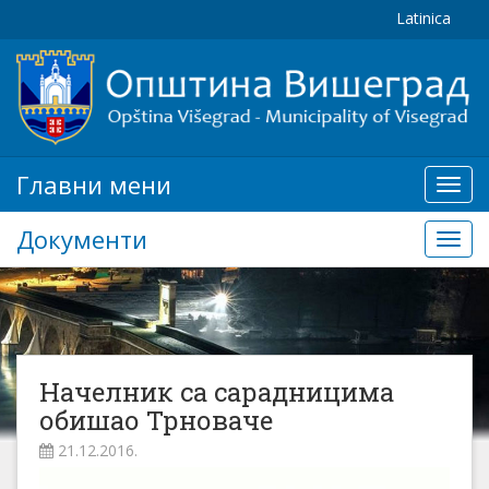
Latinica
Главни мени
Глав
мени
Документи
Доку
Начелник са сарадницима
обишао Трноваче
21.12.2016.