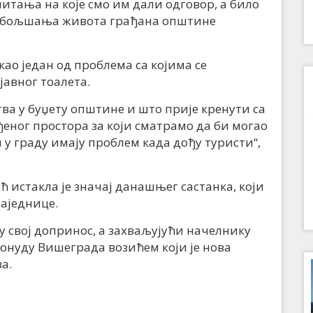
 питања на које смо им дали одговор, а било
 побољшања живота грађана општине
као један од проблема са којима се
јавног тоалета.
а у буџету општине и што прије кренути са
еног простора за који сматрамо да би могао
и у граду имају проблем када дођу туристи“,
истакла је значај данашњег састанка, који
заједнице.
у свој допринос, а захваљујући начелнику
онуду Вишеграда возићем који је нова
а.