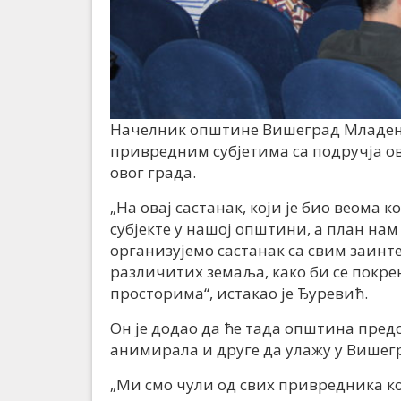
Начелник општине Вишеград Младен Ђ
привредним субјетима са подручја о
овог града.
„На овај састанак, који је био веома
субјекте у нашој општини, а план нам
организујемо састанак са свим заин
различитих земаља, како би се покре
просторима“, истакао је Ђуревић.
Он је додао да ће тада општина предс
анимирала и друге да улажу у Вишег
„Ми смо чули од свих привредника к