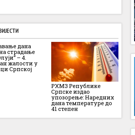
ВИЈЕСТИ
вање дана
 на страдање
луји“ – 4.
Дан жалости у
ци Српској
РХМЗ Републике
Српске издао
упозорење: Наредних
дана температуре до
41 степен