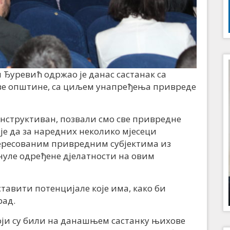
уревић одржао је данас састанак са
ве општине, са циљем унапређења привреде
 конструктиван, позвали смо све привредне
 је да за наредних неколико мјесеци
тересованим привредним субјектима из
нуле одређене дјелатности на овим
тавити потенцијале које има, како би
рад.
оји су били на данашњем састанку њихове