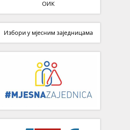
ОИК
Избори у мјесним заједницама