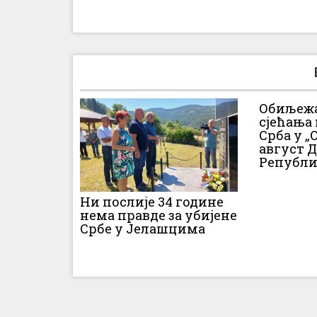
Обиљежа
сјећања
Срба у „О
август 
Републи
Ни послије 34 године
нема правде за убијене
Србе у Јелашцима