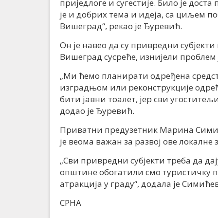
приједлоге и сугестије. Било је доста
је и добрих тема и идеја, са циљем
Вишеград“, рекао је Ђуревић.
Он је навео да су привредни субјекти 
Вишеград сусреће, изнијели проблем 
„Ми ћемо планирати одређена средств
изградњом или реконструкције одређ
бити јавни тоалет, јер сви угоститељ
додао је Ђуревић.
Приватни предузетник Марина Симић 
је веома важан за развој ове локалне 
„Сви привредни субјекти треба да дај
општине обогатили смо туристичку п
атракција у граду“, додала је Симићев
СРНА