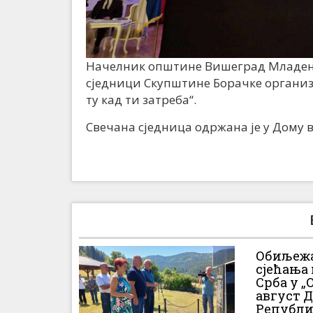
Начелник општине Вишеград Младен 
сједници Скупштине Борачке организа
ту кад ти затреба“.
Свечана сједница одржана је у Дому в
Обиљежа
сјећања
Срба у „О
август 
Републи