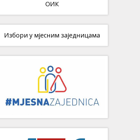
ОИК
Избори у мјесним заједницама