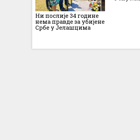
Ни послије 34 године
нема правде за убијене
Србе у Јелашцима