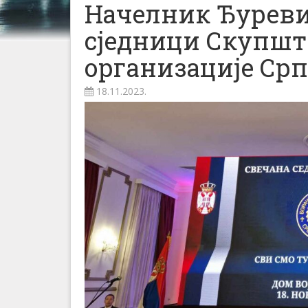
Начелник Ђуреви
сједници Скупшт
организације Срп
18.11.2023.