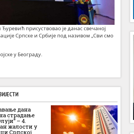
Ђуревић присуствовао је данас свечаној
ције Српске и Србије под називом „Сви смо
ојске у Београду.
ВИЈЕСТИ
вање дана
 на страдање
луји“ – 4.
Дан жалости у
ци Српској