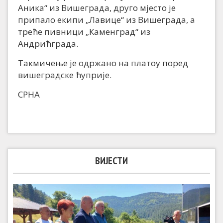
Аника“ из Вишеграда, друго мјесто је
припало екипи „Лавице“ из Вишеграда, а
треће пивници „Каменград“ из
Андрићграда.
Такмичење је одржано на платоу поред
вишеградске ћуприје.
СРНА
ВИЈЕСТИ