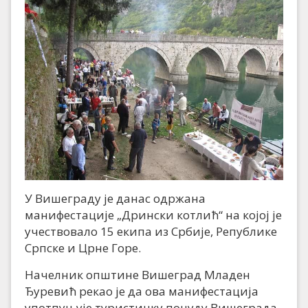
У Вишеграду је данас одржана
манифестације „Дрински котлић“ на којој је
учествовало 15 екипа из Србије, Републике
Српске и Црне Горе.
Начелник општине Вишеград Младен
Ђуревић рекао је да ова манифестација
употпуњује туристичку понуду Вишеграда.