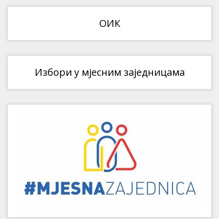
ОИК
Избори у мјесним заједницама