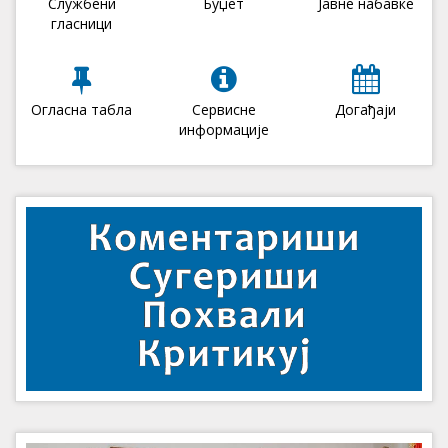
Службени
Буџет
Јавне набавке
гласници
Огласна табла
Сервисне
Догађаји
информације