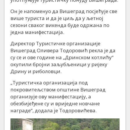
Он је напоменуо да Вишеград посјећује све
више туриста и да је циљ да у љетној
сезони сваког викенда буде одржана по
једна манифестација.
Директор Туристичке организације
Вишеград Оливера Тодоровић рекла је да
су се и ове године на „Дринском котлићу“
окупили бројни заљубљеници у ријеку
Дрину и риболовци.
„Туристичка организација под
покровитељством општине Вишеград
организује ову манифестацију, а
обезбијеђене су и вриједне новчане
награде“, додала је Тодоровићева.