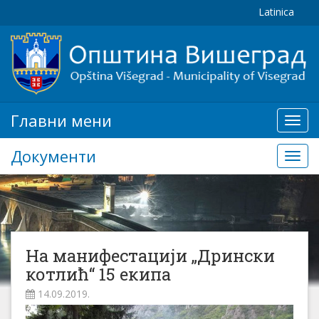
Latinica
Главни мени
Глав
мени
Документи
Доку
На манифестацији „Дрински
котлић“ 15 екипа
14.09.2019.