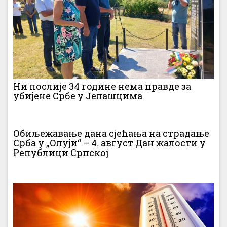
Ни послије 34 године нема правде за
убијене Србе у Јелашцима
Обиљежавање дана сјећања на страдање
Срба у „Олуји“ – 4. август Дан жалости у
Републици Српској