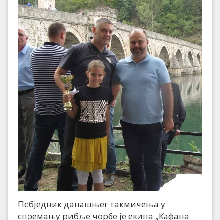
Побједник данашњег такмичења у
спремању рибље чорбе је екипа „Кафана