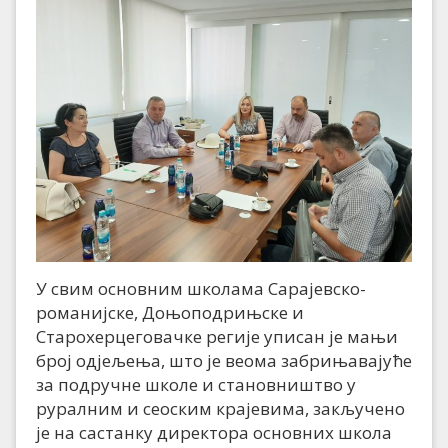
У свим основним школама Сарајевско-
романијске, Доњоподрињске и
Старохерцеговачке регије уписан је мањи
број одјељења, што је веома забрињавајуће
за подручне школе и становништво у
руралним и сеоским крајевима, закључено
је на састанку директора основних школа