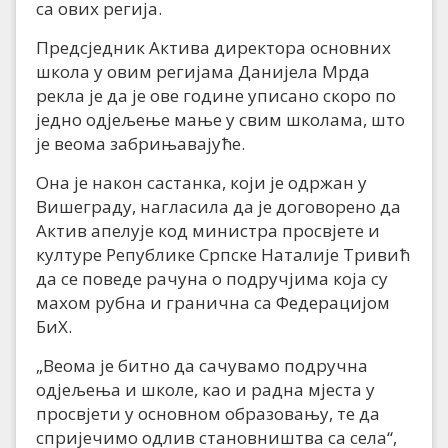
са ових регија.
Предсједник Актива директора основних
школа у овим регијама Данијела Мрда
рекла је да је ове године уписано скоро по
једно одјељење мање у свим школама, што
је веома забрињавајуће.
Она је након састанка, који је одржан у
Вишеграду, нагласила да је договорено да
Актив апелује код министра просвјете и
културе Републике Српске Наталије Тривић
да се поведе рачуна о подручјима која су
махом рубна и гранична са Федерацијом
БиХ.
„Веома је битно да сачувамо подручна
одјељења и школе, као и радна мјеста у
просвјети у основном образовању, те да
спријечимо одлив становништва са села“,