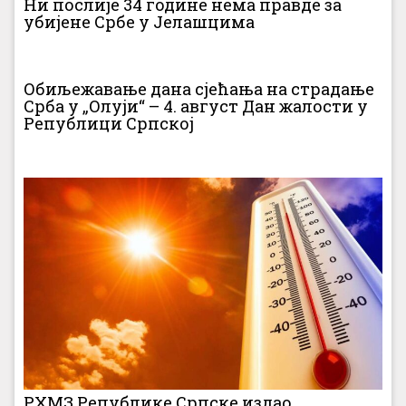
Ни послије 34 године нема правде за
убијене Србе у Јелашцима
Обиљежавање дана сјећања на страдање
Срба у „Олуји“ – 4. август Дан жалости у
Републици Српској
РХМЗ Републике Српске издао