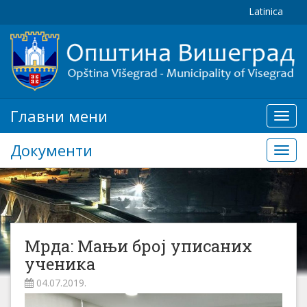
Latinica
Главни мени
Глав
мени
Документи
Доку
Мрда: Мањи број уписаних
ученика
04.07.2019.