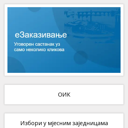
ОИК
Избори у мјесним заједницама